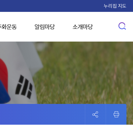
누리집 지도
주화운동
알림마당
소개마당