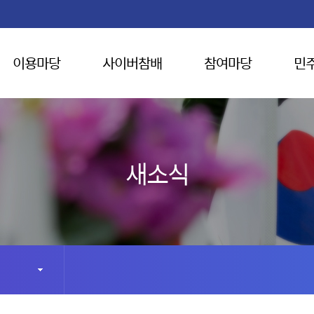
이용마당
사이버참배
참여마당
민
새소식