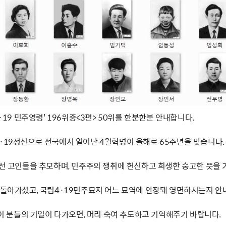
4·19 민주영령' 196위중<3편> 50위를 한분한분 안내합니다.
4·19정신으로 전국에서 일어난 4월혁명이 올해로 65주년을 맞습니다.
 선 고인들을 추모하며, 민주주의 쟁취에 헌신하고 희생한 숭고한 뜻을 
제 돌아가셨고, 국립4·19민주묘지 어느 묘역에 안장돼 영면하시는지 안
' 이 분들의 기일이 다가오면, 머리 숙여 추도하고 기억해주기 바랍니다.