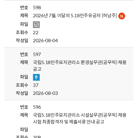
번호
598
제목
2026년 7월, 이달의 5.18민주유공자 [허남주]
파일
조회수
22
작성일
2026-08-04
번호
597
제목
국립5.18민주묘지관리소 환경실무관(공무직) 채용
공고
파일
조회수
37
작성일
2026-08-03
번호
596
제목
국립5.18민주묘지관리소 시설실무관(공무직) 채용
시험 최종합격자 및 제출서류 안내 공고
파일
조회수
308