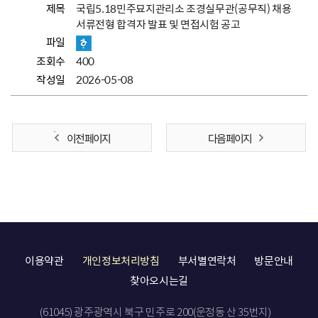
제목
국립5.18민주묘지관리소 조경실무관(공무직) 채용
서류전형 합격자 발표 및 면접시험 공고
파일
조회수
400
작성일
2026-05-08
이전 페이지
다음 페이지
이용약관
개인정보처리방침
부서별연락처
방문안내
찾아오시는길
(61045) 광주광역시 북구 민주로 200(운정동 산 35번지)