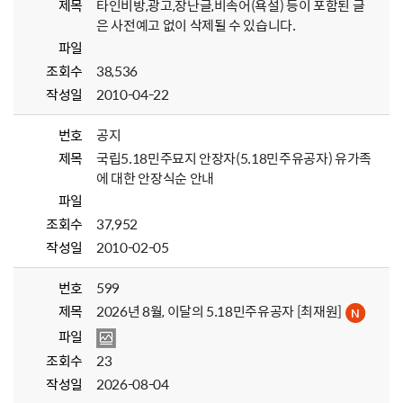
제목
타인비방,광고,장난글,비속어(욕설) 등이 포함된 글
은 사전예고 없이 삭제될 수 있습니다.
파일
조회수
38,536
작성일
2010-04-22
번호
공지
제목
국립5.18민주묘지 안장자(5.18민주유공자) 유가족
에 대한 안장식순 안내
파일
조회수
37,952
작성일
2010-02-05
번호
599
제목
2026년 8월, 이달의 5.18민주유공자 [최재원]
파일
조회수
23
작성일
2026-08-04