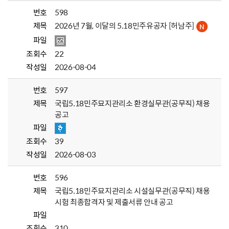
번호
598
제목
2026년 7월, 이달의 5.18민주유공자 [허남주]
파일
조회수
22
작성일
2026-08-04
번호
597
제목
국립5.18민주묘지관리소 환경실무관(공무직) 채용
공고
파일
조회수
39
작성일
2026-08-03
번호
596
제목
국립5.18민주묘지관리소 시설실무관(공무직) 채용
시험 최종합격자 및 제출서류 안내 공고
파일
조회수
310