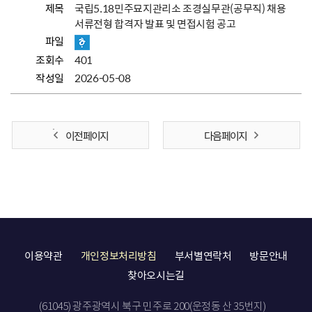
제목
국립5.18민주묘지관리소 조경실무관(공무직) 채용
서류전형 합격자 발표 및 면접시험 공고
파일
조회수
401
작성일
2026-05-08
이전 페이지
다음 페이지
이용약관
개인정보처리방침
부서별연락처
방문안내
찾아오시는길
(61045) 광주광역시 북구 민주로 200(운정동 산 35번지)