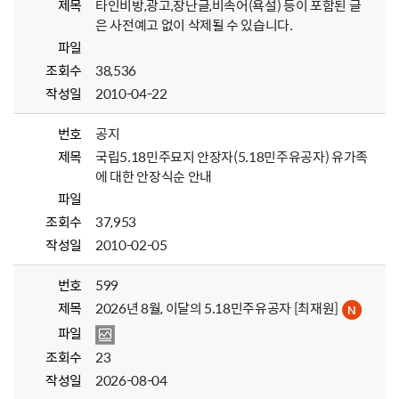
제목
타인비방,광고,장난글,비속어(욕설) 등이 포함된 글
은 사전예고 없이 삭제될 수 있습니다.
파일
조회수
38,536
작성일
2010-04-22
번호
공지
제목
국립5.18민주묘지 안장자(5.18민주유공자) 유가족
에 대한 안장식순 안내
파일
조회수
37,953
작성일
2010-02-05
번호
599
제목
2026년 8월, 이달의 5.18민주유공자 [최재원]
파일
조회수
23
작성일
2026-08-04