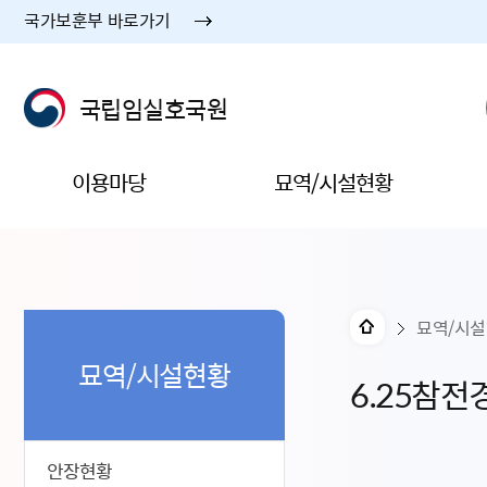
국가보훈부 바로가기
국립임실호국원
이용마당
묘역/시설현황
묘역/시
묘역/시설현황
6.25참전
안장현황