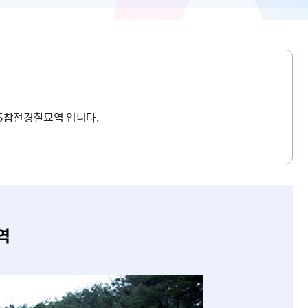
5참전경찰묘역 입니다.
역