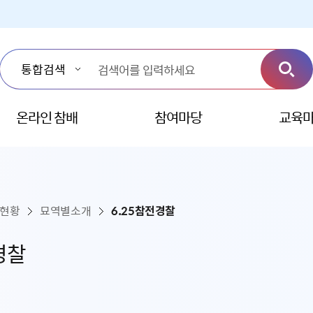
온라인 참배
참여마당
교육
설현황
묘역별소개
6.25참전경찰
경찰