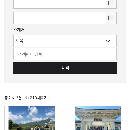
주제어
검색
총
2,612
건 [
1
/ 218 페이지 ]