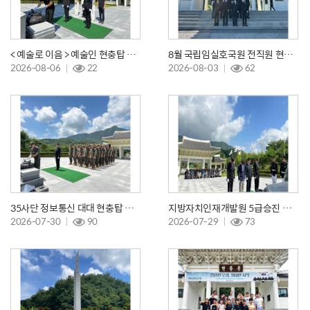
< 예술로 이음 > 예술인 현충탑 참배
8월 국립임실호국원 전직원 현충탑 참배
2026-08-06
22
2026-08-03
62
35사단 정보통신 대대 현충탑 참배
지방자치인재개발원 5급승진 리더과정 참배
2026-07-30
90
2026-07-29
73