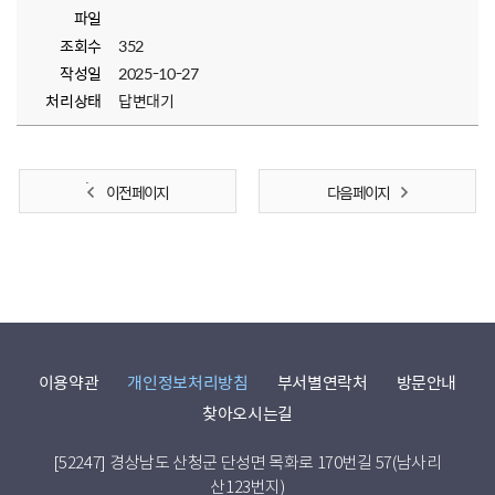
파일
조회수
352
작성일
2025-10-27
처리상태
답변대기
이전 페이지
다음 페이지
이용약관
개인정보처리방침
부서별연락처
방문안내
찾아오시는길
[52247] 경상남도 산청군 단성면 목화로 170번길 57(남사리
산123번지)