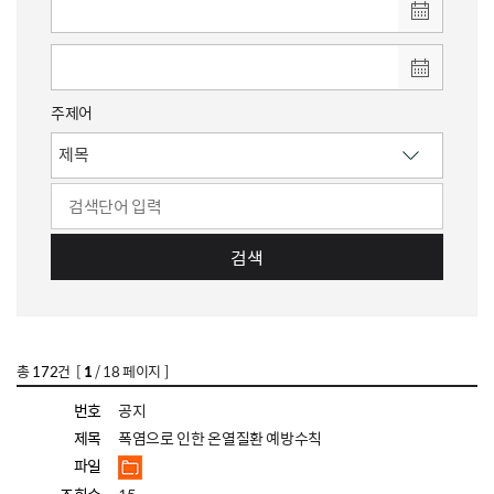
주제어
검색
총
172
건 [
1
/ 18 페이지 ]
번호
공지
제목
폭염으로 인한 온열질환 예방수칙
파일