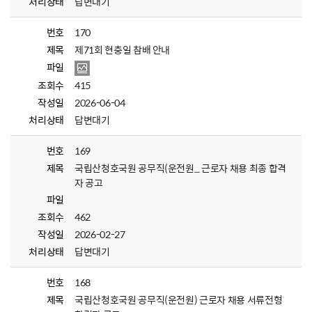
처리상태
답변대기
번호
170
제목
제71회 현충일 참배 안내
파일
조회수
415
작성일
2026-06-04
처리상태
답변대기
번호
169
제목
국립산청호국원 공무직(운전원_ 근로자 채용 최종 합격
자 공고
파일
조회수
462
작성일
2026-02-27
처리상태
답변대기
번호
168
제목
국립산청호국원 공무직(운전원) 근로자 채용 서류전형