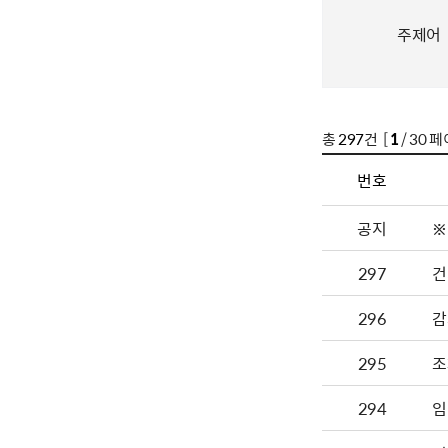
주제어
총
297
건 [
1
/ 30 페
번호
공지
※
297
건
296
감
295
조
294
임