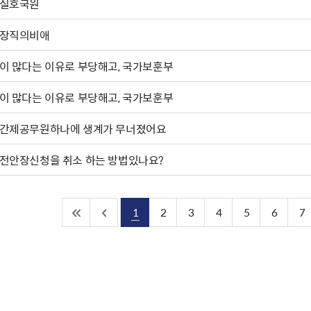
실호국원
장직의비애
이 많다는 이유로 부당해고, 국가보훈부
이 많다는 이유로 부당해고, 국가보훈부
간제공무원하나에 생계가 무너졌어요
전안장신청을 취소 하는 방법있나요?
1
2
3
4
5
6
7