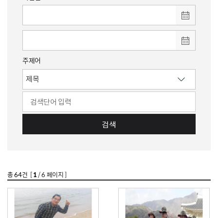
주제어
검색
총
64
건 [
1
/ 6 페이지 ]