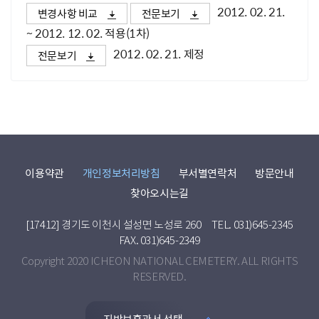
2012. 02. 21.
변경사항 비교
전문보기
~ 2012. 12. 02. 적용(1차)
2012. 02. 21. 제정
전문보기
이용약관
개인정보처리방침
부서별연락처
방문안내
찾아오시는길
[17412] 경기도 이천시 설성면 노성로 260
TEL. 031)645-2345
FAX. 031)645-2349
Copyright 2020 ICHEON NATIONAL CEMETERY. ALL RIGHTS
RESERVED.