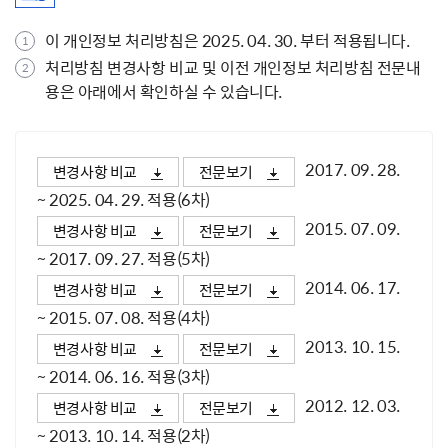
이 개인정보 처리방침은 2025. 04. 30. 부터 적용됩니다.
처리방침 변경사항 비교 및 이전 개인정보 처리방침 전문내
용은 아래에서 확인하실 수 있습니다.
2017. 09. 28.
변경사항 비교
전문보기
~ 2025. 04. 29. 적용(6차)
2015. 07. 09.
변경사항 비교
전문보기
~ 2017. 09. 27. 적용(5차)
2014. 06. 17.
변경사항 비교
전문보기
~ 2015. 07. 08. 적용(4차)
2013. 10. 15.
변경사항 비교
전문보기
~ 2014. 06. 16. 적용(3차)
2012. 12. 03.
변경사항 비교
전문보기
~ 2013. 10. 14. 적용(2차)