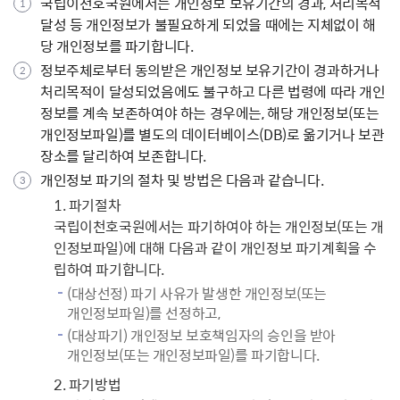
국립이천호국원에서는 개인정보 보유기간의 경과, 처리목적
달성 등 개인정보가 불필요하게 되었을 때에는 지체없이 해
당 개인정보를 파기합니다.
정보주체로부터 동의받은 개인정보 보유기간이 경과하거나
처리목적이 달성되었음에도 불구하고 다른 법령에 따라 개인
정보를 계속 보존하여야 하는 경우에는, 해당 개인정보(또는
개인정보파일)를 별도의 데이터베이스(DB)로 옮기거나 보관
장소를 달리하여 보존합니다.
개인정보 파기의 절차 및 방법은 다음과 같습니다.
1. 파기절차
국립이천호국원에서는 파기하여야 하는 개인정보(또는 개
인정보파일)에 대해 다음과 같이 개인정보 파기계획을 수
립하여 파기합니다.
(대상선정) 파기 사유가 발생한 개인정보(또는
개인정보파일)를 선정하고,
(대상파기) 개인정보 보호책임자의 승인을 받아
개인정보(또는 개인정보파일)를 파기합니다.
2. 파기방법