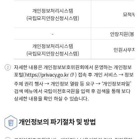
개인정보처리시스템
묘적부
(국립묘지안장신청시스템)
-
안장지원(봉안
개인정보처리시스템
민원사무처
(국립묘지안장신청시스템)
자세한 내용은 개인정보보호위원회에서 운영하는 개인정보
포털(
https://privacy.go.kr
) 접속 후 개인 서비스 → 정보
주체 권리 행사 → 개인정보 열람 등 요구 → ‘개인정보파일’
검색 메뉴에서 국립이천호국원을 입력 후 검색을 통해 보다
상세한 내용을 확인 하실 수 있습니다.
개인정보의 파기절차 및 방법