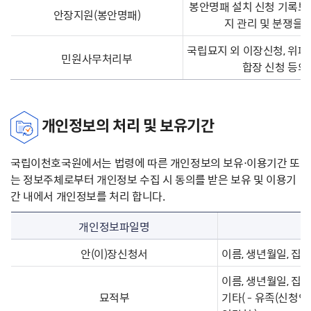
봉안명패 설치 신청 기록보
안장지원(봉안명패)
지 관리 및 분쟁을 
국립묘지 외 이장신청, 위패
민원사무처리부
합장 신청 등의
개인정보의 처리 및 보유기간
국립이천호국원에서는 법령에 따른 개인정보의 보유⋅이용기간 또
는 정보주체로부터 개인정보 수집 시 동의를 받은 보유 및 이용기
간 내에서 개인정보를 처리 합니다.
개인정보파일명
안(이)장신청서
이름, 생년월일, 집
이름, 생년월일, 집
묘적부
기타( - 유족(신청인