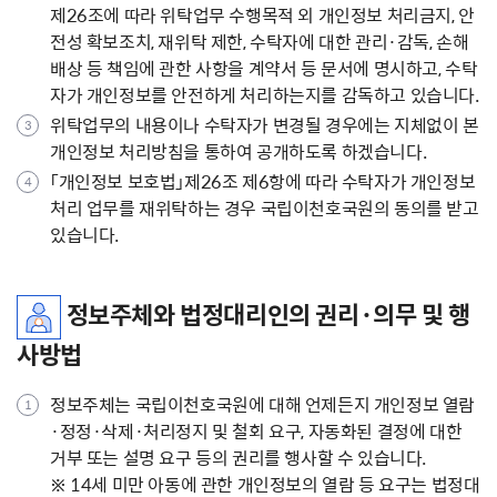
제26조에 따라 위탁업무 수행목적 외 개인정보 처리금지, 안
전성 확보조치, 재위탁 제한, 수탁자에 대한 관리·감독, 손해
배상 등 책임에 관한 사항을 계약서 등 문서에 명시하고, 수탁
자가 개인정보를 안전하게 처리하는지를 감독하고 있습니다.
위탁업무의 내용이나 수탁자가 변경될 경우에는 지체없이 본
개인정보 처리방침을 통하여 공개하도록 하겠습니다.
「개인정보 보호법」제26조 제6항에 따라 수탁자가 개인정보
처리 업무를 재위탁하는 경우 국립이천호국원의 동의를 받고
있습니다.
정보주체와 법정대리인의 권리·의무 및 행
사방법
정보주체는 국립이천호국원에 대해 언제든지 개인정보 열람
·정정·삭제·처리정지 및 철회 요구, 자동화된 결정에 대한
거부 또는 설명 요구 등의 권리를 행사할 수 있습니다.
※ 14세 미만 아동에 관한 개인정보의 열람 등 요구는 법정대