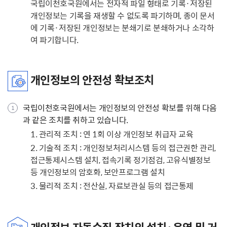
국립이천호국원에서는 전자적 파일 형태로 기록·저장된
개인정보는 기록을 재생할 수 없도록 파기하며, 종이 문서
에 기록·저장된 개인정보는 분쇄기로 분쇄하거나 소각하
여 파기합니다.
개인정보의 안전성 확보조치
국립이천호국원에서는 개인정보의 안전성 확보를 위해 다음
과 같은 조치를 취하고 있습니다.
1. 관리적 조치 : 연 1회 이상 개인정보 취급자 교육
2. 기술적 조치 : 개인정보처리시스템 등의 접근권한 관리,
접근통제시스템 설치, 접속기록 정기점검, 고유식별정보
등 개인정보의 암호화, 보안프로그램 설치
3. 물리적 조치 : 전산실, 자료보관실 등의 접근통제