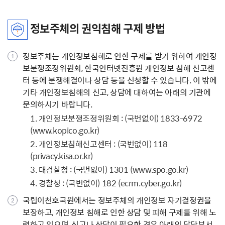
정보주체의 권익침해 구제 방법
정보주체는 개인정보침해로 인한 구제를 받기 위하여 개인정
보분쟁조정위원회, 한국인터넷진흥원 개인정보 침해 신고센
터 등에 분쟁해결이나 상담 등을 신청할 수 있습니다. 이 밖에
기타 개인정보침해의 신고, 상담에 대하여는 아래의 기관에
문의하시기 바랍니다.
1. 개인정보분쟁조정위원회 : (국번없이) 1833-6972
(www.kopico.go.kr)
2. 개인정보침해신고센터 : (국번없이) 118
(privacy.kisa.or.kr)
3. 대검찰청 : (국번없이) 1301 (www.spo.go.kr)
4. 경찰청 : (국번없이) 182 (ecrm.cyber.go.kr)
국립이천호국원에서는 정보주체의 개인정보 자기결정권을
보장하고, 개인정보 침해로 인한 상담 및 피해 구제를 위해 노
력하고 있으며, 신고나 상담이 필요한 경우 아래의 담당부서