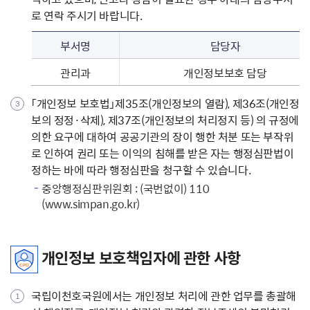
로 연락 주시기 바랍니다.
부서명
담당자
관리과
개인정보보호 담당
「개인정보 보호법」제35조(개인정보의 열람), 제36조(개인정
보의 정정·삭제), 제37조(개인정보의 처리정지 등) 의 규정에
의한 요구에 대하여 공공기관의 장이 행한 처분 또는 부작위
로 인하여 권리 또는 이익의 침해를 받은 자는 행정심판법이
정하는 바에 따라 행정심판을 청구할 수 있습니다.
중앙행정심판위원회 : (국번없이) 110
(www.simpan.go.kr)
개인정보 보호책임자에 관한 사항
국립이천호국원에서는 개인정보 처리에 관한 업무를 총괄해