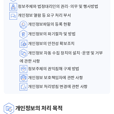
정보주체와 법정대리인의 권리·의무 및 행사방법
개인정보 열람 등 요구 처리 부서
개인정보파일의 등록 현황
개인정보의 파기절차 및 방법
개인정보의 안전성 확보조치
개인정보 자동 수집 장치의 설치·운영 및 거부
에 관한 사항
정보주체의 권익침해 구제 방법
개인정보 보호책임자에 관한 사항
개인정보 처리방침 변경에 관한 사항
개인정보의 처리 목적