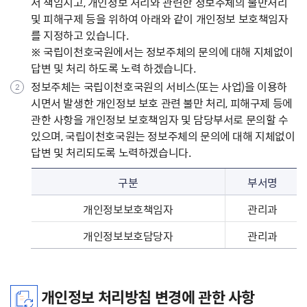
서 책임지고, 개인정보 처리와 관련한 정보주체의 불만처리
및 피해구제 등을 위하여 아래와 같이 개인정보 보호책임자
를 지정하고 있습니다.
※ 국립이천호국원에서는 정보주체의 문의에 대해 지체없이
답변 및 처리 하도록 노력 하겠습니다.
정보주체는 국립이천호국원의 서비스(또는 사업)을 이용하
시면서 발생한 개인정보 보호 관련 불만 처리, 피해구제 등에
관한 사항을 개인정보 보호책임자 및 담당부서로 문의할 수
있으며, 국립이천호국원는 정보주체의 문의에 대해 지체없이
답변 및 처리되도록 노력하겠습니다.
구분
부서명
개인정보보호책임자
관리과
개인정보보호담당자
관리과
개인정보 처리방침 변경에 관한 사항