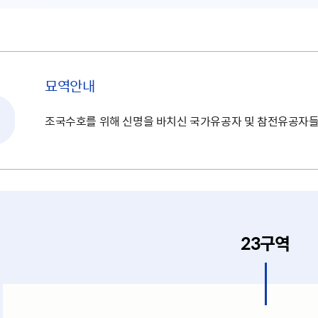
묘역안내
조국수호를 위해 신명을 바치신 국가유공자 및 참전유공자들
23구역