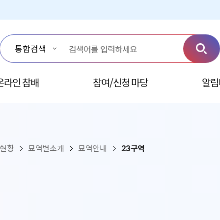
온라인 참배
참여/신청 마당
알림
설현황
묘역별소개
묘역안내
23구역