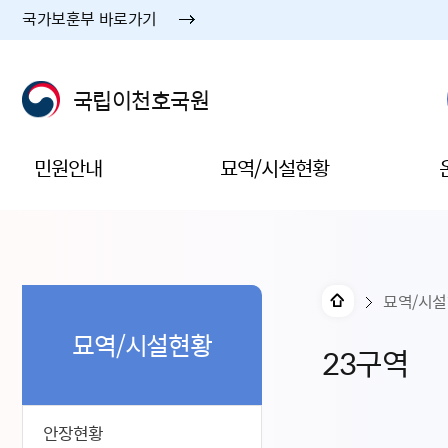
국가보훈부 바로가기
국립이천호국원
민원안내
묘역/시설현황
묘역/시
묘역/시설현황
23구역
안장현황