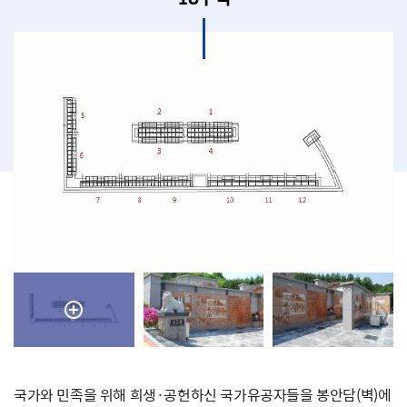
국가와 민족을 위해 희생·공헌하신 국가유공자들을 봉안담(벽)에