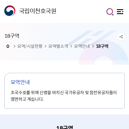
국립이천호국원
18구역
묘역/시설현황
묘역별소개
묘역안내
18구역
묘역안내
조국수호를 위해 신명을 바치신 국가유공자 및 참전유공자들이
영면하고 계십니다.
18구역