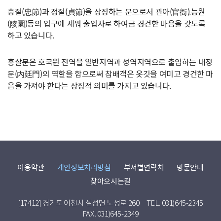
충절(忠節)과 정절(貞節)을 상징하는 문으로서 관아(官衙),능원
(陵園)등의 입구에 세워 출입자로 하여금 경건한 마음을 갖도록
하고 있습니다.
홍살문은 호국원 전역을 일반지역과 성역지역으로 출입하는 내정
문(內廷門)의 역할을 함으로써 참배객은 옷깃을 여미고 경건한 마
음을 가져야 한다는 상징적 의미를 가지고 있습니다.
이용약관
개인정보처리방침
부서별연락처
방문안내
찾아오시는길
[17412] 경기도 이천시 설성면 노성로 260
TEL. 031)645-2345
FAX. 031)645-2349