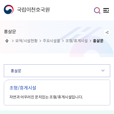
국립이천호국원
홍살문
묘역/시설현황
주요시설물
조형/휴게시설
홍살문
홍살문
조형/휴게시설
자연과 어우러진 운치있는 조형/휴게시설입니다.