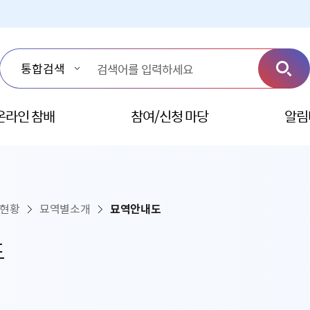
온라인 참배
참여/신청 마당
알림
설현황
묘역별소개
묘역안내도
도