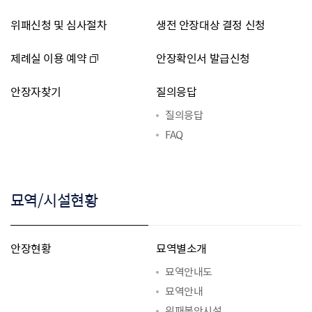
위패신청 및 심사절차
생전 안장대상 결정 신청
제례실 이용 예약
안장확인서 발급신청
안장자찾기
질의응답
질의응답
FAQ
묘역/시설현황
안장현황
묘역별소개
묘역안내도
묘역안내
위패봉안시설