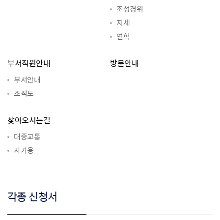
조성경위
지세
연혁
부서직원안내
방문안내
부서안내
조직도
찾아오시는길
대중교통
자가용
각종 신청서