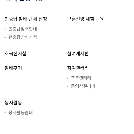
현충탑 참배 단체 신청
보훈선양 체험 교육
현충탑참배안내
현충탑참배신청
호국전시실
참여게시판
참배후기
참여갤러리
포토갤러리
동영상갤러리
봉사활동
봉사활동안내