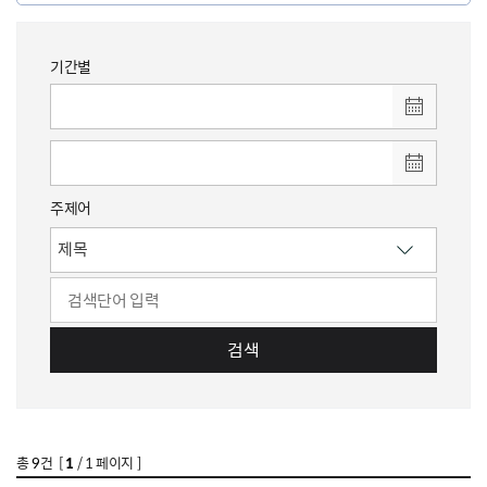
기간별
주제어
검색
총
9
건 [
1
/ 1 페이지 ]