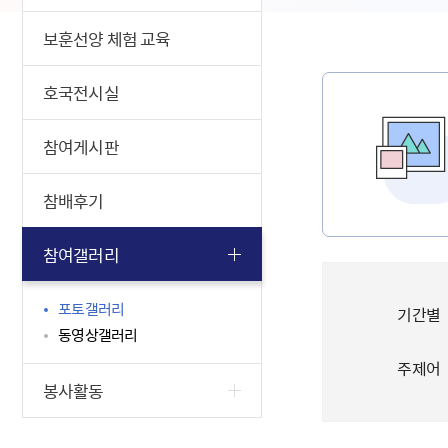
보훈선양 체험 교육
호국전시실
참여게시판
참배후기
참여갤러리
포토갤러리
기간별
동영상갤러리
주제어
봉사활동