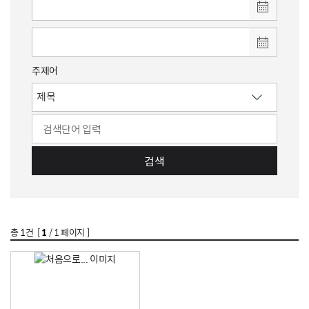
주제어
검색
총
1
건 [
1
/ 1 페이지 ]