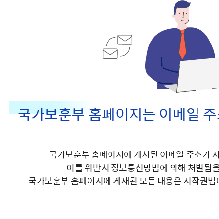
주유공자
재산
록
기타지원
역대처차장
이
유(의)증
회운영공개
화번호
보훈지원 안내자료
국
 안내
입법예고
행
유공자
 헌장 전문
회
보
목록
행정예고
행
 자료실
신
정
훈령·예규
국
립운동가
국
국
고문변호사
헌
쟁영웅
단체 법인내규
지자체 보훈관련 자체법규
국가보훈부 홈페이지는 이메일 주
국가보훈부 홈페이지에 게시된 이메일 주소가 자
이를 위반시 정보통신망법에 의해 처벌됨을
국가보훈부 홈페이지에 게재된 모든 내용은 저작권법