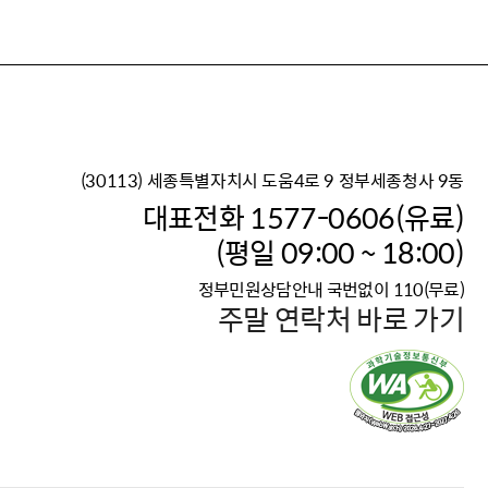
(30113) 세종특별자치시 도움4로 9 정부세종청사 9동
이재명 정부의 한반도 평
대표전화 1577-0606(유료)
보건복지부 대표 복지포털
(평일 09:00 ~ 18:00)
2026년 적용 최저임금
정부민원상담안내 국번없이 110(무료)
국가 · 공무원, 공직유관단
주말 연락처 바로 가기
고향사랑 기부제
고위공직자 범죄신고
청년DB, 프로필 등록하고 