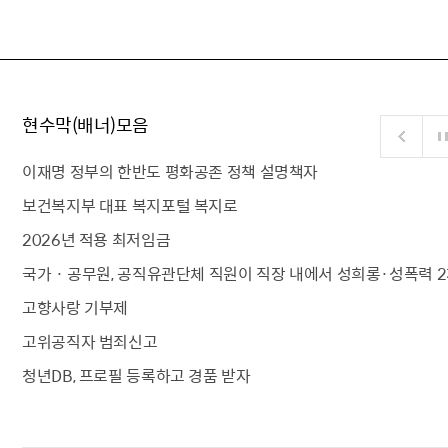
현수막(배너)모음
이재명 정부의 한반도 평화공존 정책 설명책자
보건복지부 대표 복지포털 복지로
2026년 적용 최저임금
국가 · 공무원, 공직유관단체 직원이 직장 내에서 성희롱·성폭력 2
고향사랑 기부제
고위공직자 범죄신고
청년DB, 프로필 등록하고 경품 받자