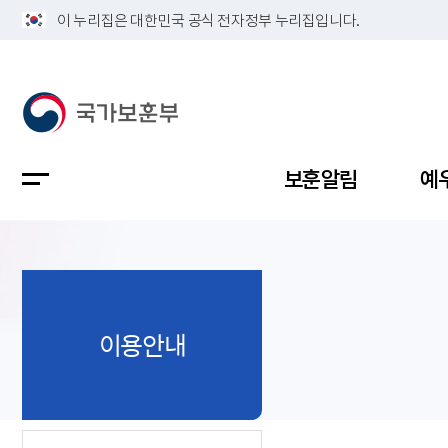
이 누리집은 대한민국 공식 전자정부 누리집입니다.
보훈알림
예
공지사항
독립유공
정책보고
보훈민원
정보공개
업무계획
이용안내
지방청소
국가유공
보훈보상
민원사무
불복신청
비전
채용공고
지원대상
보훈복지
보훈상담
상징(MI)
개인정보 
보훈보상
제대군인
질의 응답
정책 슬로
참전유공
현충시설
110 채팅
연혁