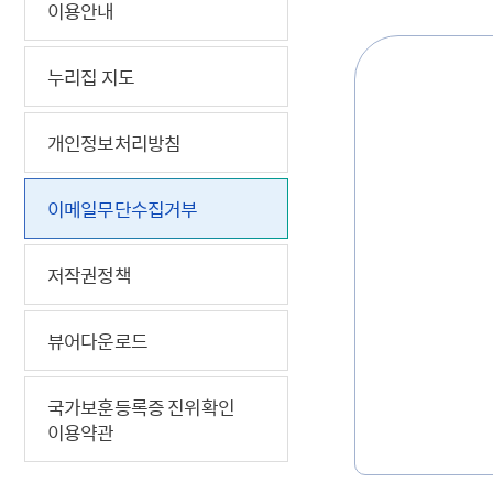
5.18 민
친일귀속
국민제안
기관주소
이용안내
고엽제 후
정부위원
정책토론
당직실 전
정책실명제
특수임무
행정서비스
전자공청
누리집 지도
주요정책
독립운동가
제대군인
학술·연구
설문조사
이달의 독
개인정보처리방침
이달의 전
이메일무단수집거부
저작권정책
뷰어다운로드
국가보훈등록증 진위확인
이용약관