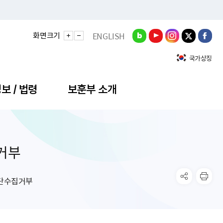
화면크기
ENGLISH
국가상징
보 / 법령
보훈부 소개
거부
정성과
비스안내
간회의
충민원
공대상 공공데이터 목록
직도
정부기념식
구 국가유공자증 등
기관평가
규제개혁신문고
공모요강
훈사진관
업내용
무·차관회의
산낭비신고센터
EN API
원안내
기념식 참가신청
국가보훈등록증
지수·만족도 등
규제입증요청
단수집거부
공공데이터
훈영상관
업활동
요회의결과
패행위신고
기념식 참가신청 확인
국가보훈등록증 발급안내
규제개혁추진현황
공지사항
라사랑신문(PDF)
료실
영리법인 부정비리 신고
이달의 보훈행사
모바일 국가보훈등록증 발급방법
하는 나라사랑신문
관기관누리집
탁금지법 위반행위 신고
보훈행사·캠페인 자료실
국가보훈등록증 진위확인
보훈대상자