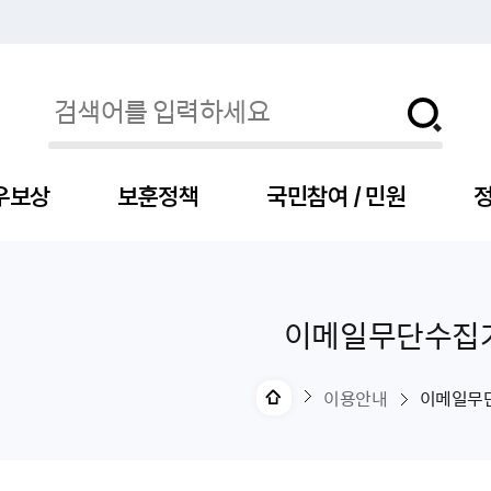
우보상
보훈정책
국민참여 / 민원
정
이메일무단수집
자
서
신청
청구
보도자료
보훈급여금
세출예산
사전정보공표목록
장차관소개
국
서
주
고
제
조
식
자
서식
처분사례
언론보도설명·정정
교육지원
기금
업무추진비
장관과의 대화
보
사
국
예
OP
직
이용안내
이메일무
자
센터
및 보훈캐릭터
대부지원
계약관련
주요일정
보
사
주
부
위탁알림
대상자
건
의료지원 및 위탁병원
공공기관
연설문
나
자
비
자
, 화상(수어)상담
생업지원
역대장차관
말
유
청