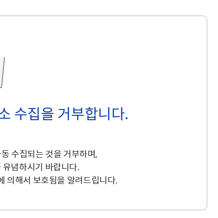
해충돌방지법 위반행위 신고
보훈연감
적극행정과 소극행정의 정의
가유공자 부정 등록 신고
정심판
쟁송현황
적극행정 추진방안
훈급여금 부정수령 신고
정소송
체검사 제도안내
정보 공유
비영리법인
적극행정 국민추천
부포상공개검증
가배상
가보훈 장해진단서 제도
교육 자료
신체검사 및 고엽제 검진
소극행정신고
민참여예산
법재판
의견 제안
단체관련
적극행정자료실
독립운동
감사
반부패·청렴
소 수집을 거부합니다.
협동조합 경영공시
기타
동 수집되는 것을 거부하며,
 유념하시기 바랍니다.
에 의해서 보호됨을 알려드립니다.