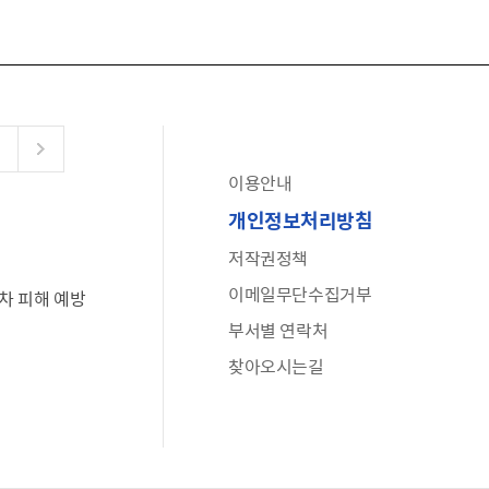
이용안내
공유누리
개인정보처리방침
수어로 보는 대한민국정부
저작권정책
6·25 비정규군 공로자 보상신청 안내
이메일무단수집거부
차 피해 예방
문화포털(통합 문화 정보 사이트)
부서별 연락처
전사자 유가족 찾기
찾아오시는길
국가정신건강정보누리집
나라지킴이 3대 가족! 병역명문가를 찾습니다