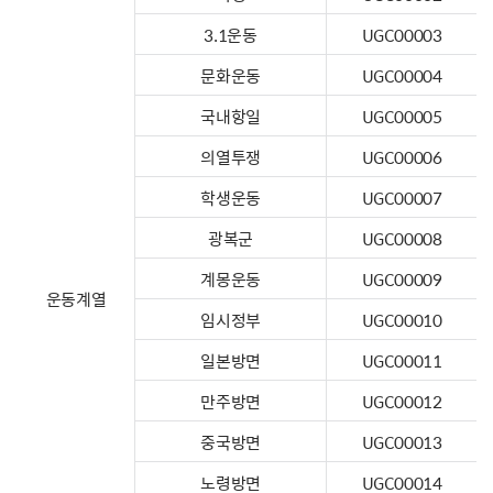
3.1운동
UGC00003
문화운동
UGC00004
국내항일
UGC00005
의열투쟁
UGC00006
학생운동
UGC00007
광복군
UGC00008
계몽운동
UGC00009
운동계열
임시정부
UGC00010
일본방면
UGC00011
만주방면
UGC00012
중국방면
UGC00013
노령방면
UGC00014