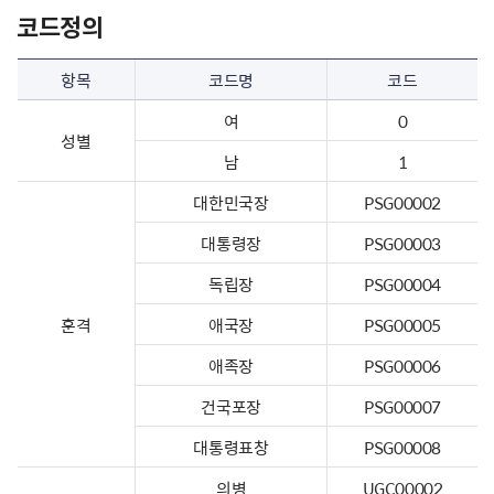
코드정의
항목
코드명
코드
여
0
성별
남
1
대한민국장
PSG00002
대통령장
PSG00003
독립장
PSG00004
훈격
애국장
PSG00005
애족장
PSG00006
건국포장
PSG00007
대통령표창
PSG00008
의병
UGC00002