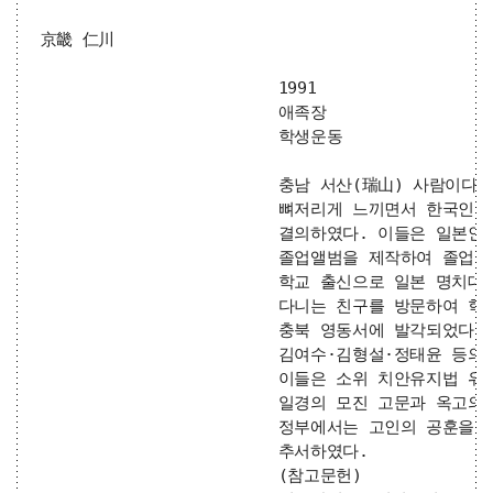
京畿 仁川
1991
애족장
학생운동
			충남 서산(瑞山) 사람이다. 인천상업학교 재학중 한국인 학생들에 대한 차별대우를

			뼈저리게 느끼면서 한국인 학생끼리 비밀리에 친목회를 조직하고 고락을 함께 하기로

			결의하였다. 이들은 일본인 교장 야마모도의 억압에 반대하면서, 학교에서 못하게 하는

			졸업앨범을 제작하여 졸업 후에도 항일운동을 계속하기로 굳게 약속하였다. 그런데 이

			학교 출신으로 일본 명치대에 진학한 송재필(宋在弼)이 전문학교(普成專門學校)에

			다니는 친구를 방문하여 학병 반대운동을 전개하기로 결의하고, 각처에 편지로 연락하다가

			충북 영동서에 발각되었다.  이에 따라 친목회에 가입하였던 그를 비롯한 고윤희·

			김여수·김형설·정태윤 등의 동기생들이 1944년 1월부터 속속 영동서에 피체되었다.

			이들은 소위 치안유지법 위반 혐의로 대전검사국에 송치되었으며, 그는 1945년 3월 29일

			일경의 모진 고문과 옥고의 여독으로 대전형무소에서 옥사 순국하였다.

			정부에서는 고인의 공훈을 기리어 1991년에 건국훈장 애족장(1986년 대통령표창)을

			추서하였다.

			(참고문헌)
