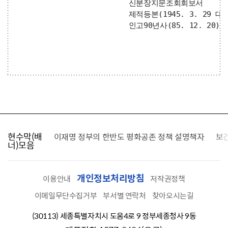
			신분장지문조회회보서

			제적등본(1945. 3. 29 대전형무소에서 옥사)

			인고90년사(85. 12. 20) 
현수막(배
가를 찾습니다
이재명 정부의 한반도 평화공존 정책 설명책자
보
너)모음
개인정보처리방침
이용안내
저작권정책
이메일무단수집거부
부서별 연락처
찾아오시는길
(30113) 세종특별자치시 도움4로 9 정부세종청사 9동