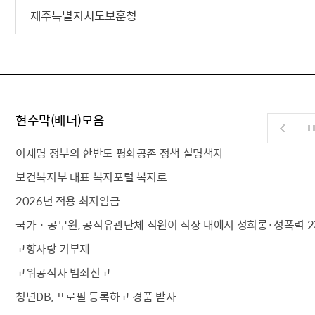
제주특별자치도보훈청
현수막(배너)모음
이재명 정부의 한반도 평화공존 정책 설명책자
보건복지부 대표 복지포털 복지로
2026년 적용 최저임금
국가 · 공무원, 공직유관단체 직원이 직장 내에서 성희롱·성폭력 2
고향사랑 기부제
고위공직자 범죄신고
청년DB, 프로필 등록하고 경품 받자