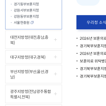
경기동부보훈지청
강원서부보훈지청
강원동부보훈지청
우리청 소
서울현충원
대전지방청(대전,충남,충
2026년 보훈의
북)
경기북부보훈지청 
2026년 보훈의
대구지방청(대구,경북)
보훈의료 위탁병원
경기북부보훈지청
부산지방청(부산,울산,경
경기북부보훈지청 
남)
광주지방청(전남광주통합
특별시,전북)