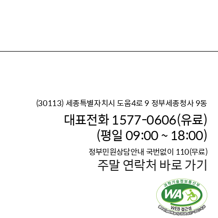
(30113) 세종특별자치시 도움4로 9 정부세종청사 9동
이재명 정부의 한반도 평
대표전화 1577-0606(유료)
보건복지부 대표 복지포털
(평일 09:00 ~ 18:00)
2026년 적용 최저임금
정부민원상담안내 국번없이 110(무료)
국가 · 공무원, 공직유관단
주말 연락처 바로 가기
고향사랑 기부제
고위공직자 범죄신고
청년DB, 프로필 등록하고 