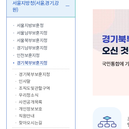
5.18 민
친일귀속
국민제안
기관주소
서울지방청(서울,경기,강
원)
고엽제 후
정부위원
정책토론
당직실 전
정책실명제
특수임무
행정서비스
전자공청
주요정책
독립운동가
제대군인
학술·연구
설문조사
서울지방보훈청
이달의 독
서울남부보훈지청
이달의 전
서울북부보훈지청
경기남부보훈지청
인천보훈지청
경기북부보훈지청
경기북부보훈지청
인사말
조직도및관할구역
우리청소식
사전공개목록
개인정보보호
직원안내
찾아오시는길