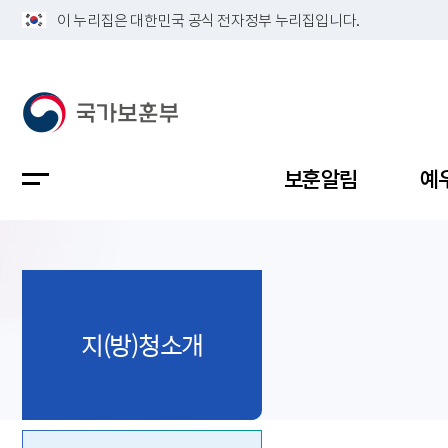
이 누리집은 대한민국 공식 전자정부 누리집입니다.
보훈알림
예
공지사항
독립유공
정책보고
보훈민원
정보공개
업무계획
지(방)청소개
지방청소
국가유공
보훈보상
민원사무
불복신청
비전
채용공고
지원대상
보훈복지
보훈상담
상징(MI)
개인정보 
보훈보상
제대군인
질의 응답
정책 슬로
참전유공
현충시설
110 채팅
연혁