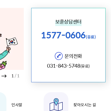
해충돌방지법 위반행위 신고
보훈연감
적극행정과 소극행정의 정의
가유공자 부정 등록 신고
정심판
쟁송현황
적극행정 추진방안
훈급여금 부정수령 신고
정소송
체검사 제도안내
정보 공유
비영리법인
적극행정 국민추천
보훈상담센터
부포상공개검증
가배상
가보훈 장해진단서 제도
교육 자료
신체검사 및 고엽제 검진
소극행정신고
민참여예산
법재판
1577-0606
의견 제안
단체관련
적극행정자료실
(유료)
독립운동
감사
반부패·청렴
문의전화
협동조합 경영공시
031-843-5748
기타
(유료)
1
1
인사말
찾아오시는 길