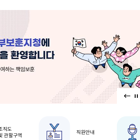
주유공자
재산
록
기타지원
역대처차장
이
유(의)증
회운영공개
화번호
보훈지원 안내자료
국
 안내
입법예고
행
유공자
 헌장 전문
회
보
목록
행정예고
행
 자료실
신
정
훈령·예규
국
립운동가
국
국
고문변호사
헌
쟁영웅
단체 법인내규
지자체 보훈관련 자체법규
조직도
직원안내
및 관할구역