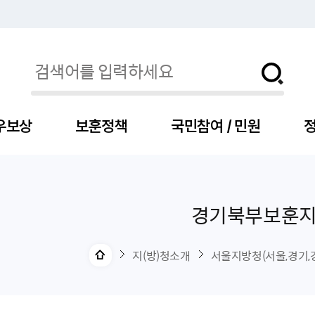
우보상
보훈정책
국민참여 / 민원
정
경기북부보훈
자
서
신청
청구
보도자료
보훈급여금
세출예산
사전정보공표목록
장차관소개
국
서
주
고
제
조
식
자
서식
처분사례
언론보도설명·정정
교육지원
기금
업무추진비
장관과의 대화
보
사
국
예
OP
직
지(방)청소개
서울지방청(서울,경기,
자
센터
및 보훈캐릭터
대부지원
계약관련
주요일정
보
사
주
부
위탁알림
대상자
건
의료지원 및 위탁병원
공공기관
연설문
나
자
비
자
, 화상(수어)상담
생업지원
역대장차관
말
유
청