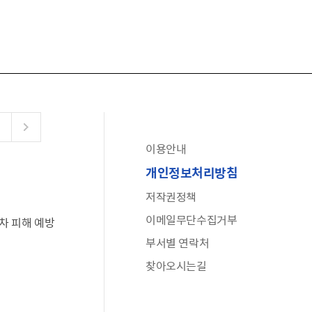
이용안내
공유누리
개인정보처리방침
수어로 보는 대한민국정부
저작권정책
6·25 비정규군 공로자 보상신청 안내
이메일무단수집거부
차 피해 예방
문화포털(통합 문화 정보 사이트)
부서별 연락처
전사자 유가족 찾기
찾아오시는길
국가정신건강정보누리집
나라지킴이 3대 가족! 병역명문가를 찾습니다