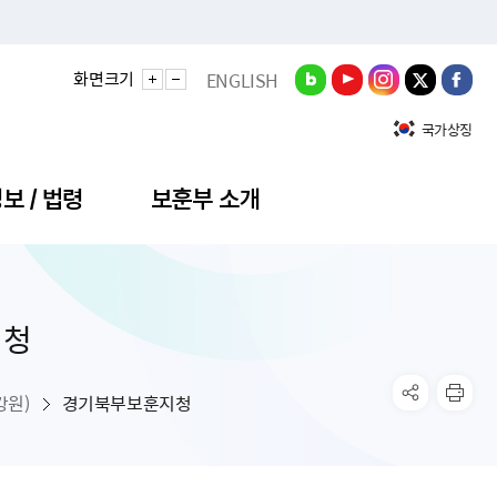
화면크기
ENGLISH
국가상징
보 / 법령
보훈부 소개
지청
정성과
비스안내
간회의
충민원
공대상 공공데이터 목록
직도
정부기념식
구 국가유공자증 등
기관평가
규제개혁신문고
공모요강
훈사진관
업내용
무·차관회의
산낭비신고센터
EN API
원안내
기념식 참가신청
국가보훈등록증
지수·만족도 등
규제입증요청
강원)
경기북부보훈지청
공공데이터
훈영상관
업활동
요회의결과
패행위신고
기념식 참가신청 확인
국가보훈등록증 발급안내
규제개혁추진현황
공지사항
라사랑신문(PDF)
료실
영리법인 부정비리 신고
이달의 보훈행사
모바일 국가보훈등록증 발급방법
하는 나라사랑신문
관기관누리집
탁금지법 위반행위 신고
보훈행사·캠페인 자료실
국가보훈등록증 진위확인
보훈대상자