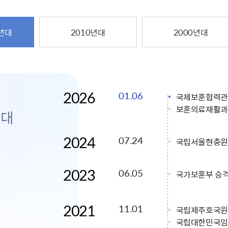
주유공자
재산
록
기타지원
역대처차장
이
유(의)증
회운영공개
화번호
보훈지원 안내자료
국
 안내
입법예고
행
유공자
 헌장 전문
회
보
0년대
2010년대
2000년대
목록
행정예고
행
 자료실
신
정
훈령·예규
국
립운동가
국
국
고문변호사
헌
쟁영웅
단체 법인내규
지자체 보훈관련 자체법규
2026
01.06
국제보훈협력관
보훈의료재활과
년대
2024
07.24
국립서울현충원
2023
06.05
국가보훈부 승
2021
11.01
국립제주호국원
국립대한민국임