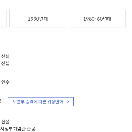
해충돌방지법 위반행위 신고
보훈연감
적극행정과 소극행정의 정의
가유공자 부정 등록 신고
정심판
쟁송현황
적극행정 추진방안
훈급여금 부정수령 신고
1990년대
1980~60년대
정소송
체검사 제도안내
정보 공유
비영리법인
적극행정 국민추천
부포상공개검증
가배상
가보훈 장해진단서 제도
교육 자료
신체검사 및 고엽제 검진
소극행정신고
민참여예산
법재판
의견 제안
단체관련
적극행정자료실
독립운동
감사
 신설
반부패·청렴
 신설
협동조합 경영공시
기타
 인수
격
보훈부 승격에 따른 위상변화
 신설
시정부기념관 준공