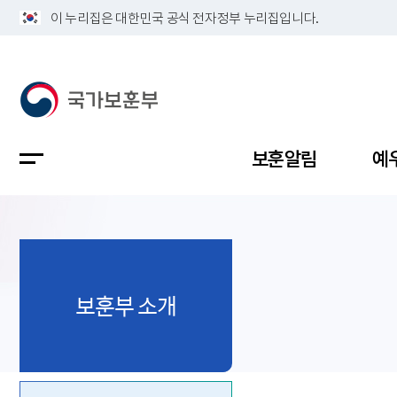
이 누리집은 대한민국 공식 전자정부 누리집입니다.
보훈알림
예
공지사항
독립유공
정책보고
보훈민원
정보공개
업무계획
보훈부 소개
지방청소
국가유공
보훈보상
민원사무
불복신청
비전
채용공고
지원대상
보훈복지
보훈상담
상징(MI)
개인정보 
보훈보상
제대군인
질의 응답
정책 슬로
참전유공
현충시설
110 채팅
연혁