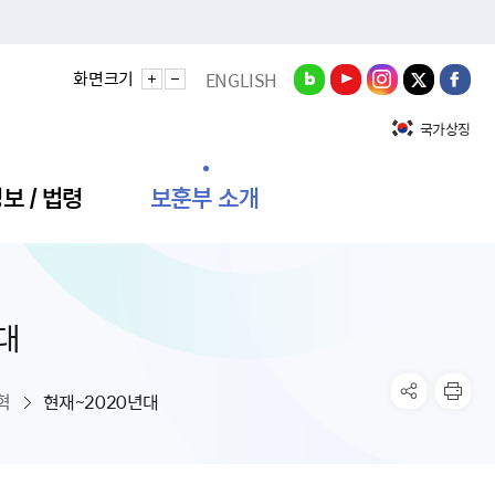
화면크기
ENGLISH
국가상징
보 / 법령
보훈부 소개
대
정성과
비스안내
간회의
충민원
공대상 공공데이터 목록
직도
정부기념식
구 국가유공자증 등
기관평가
규제개혁신문고
공모요강
훈사진관
업내용
무·차관회의
산낭비신고센터
EN API
원안내
기념식 참가신청
국가보훈등록증
지수·만족도 등
규제입증요청
혁
현재~2020년대
공공데이터
훈영상관
업활동
요회의결과
패행위신고
기념식 참가신청 확인
국가보훈등록증 발급안내
규제개혁추진현황
공지사항
라사랑신문(PDF)
료실
영리법인 부정비리 신고
이달의 보훈행사
모바일 국가보훈등록증 발급방법
하는 나라사랑신문
관기관누리집
탁금지법 위반행위 신고
보훈행사·캠페인 자료실
국가보훈등록증 진위확인
보훈대상자