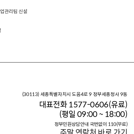
업관리팀 신설
설
(30113) 세종특별자치시 도움4로 9 정부세종청사 9동
이재명 정부의 한반도 평
대표전화 1577-0606(유료)
보건복지부 대표 복지포털
(평일 09:00 ~ 18:00)
2026년 적용 최저임금
정부민원상담안내 국번없이 110(무료)
국가 · 공무원, 공직유관단
주말 연락처 바로 가기