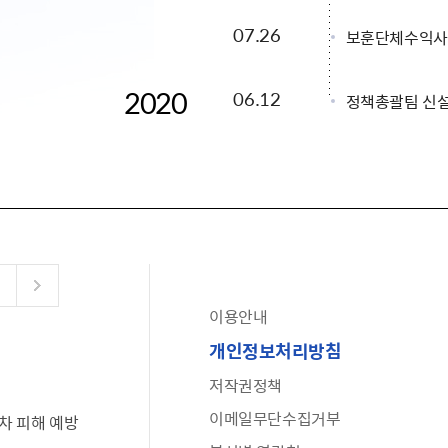
07.26
보훈단체수익사
2020
06.12
정책총괄팀 신
이용안내
공유누리
개인정보처리방침
수어로 보는 대한민국정부
저작권정책
6·25 비정규군 공로자 보상신청 안내
이메일무단수집거부
차 피해 예방
문화포털(통합 문화 정보 사이트)