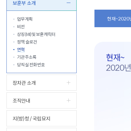
5.18 민
친일귀속
국민제안
기관주소
보훈부 소개
고엽제 후
정부위원
정책토론
당직실 전
정책실명제
특수임무
행정서비스
전자공청
현재~202
업무계획
주요정책
독립운동가
제대군인
학술·연구
설문조사
비전
이달의 독
상징(MI)및 보훈캐릭터
이달의 전
정책 슬로건
연혁
현재~
기관주소록
당직실 전화번호
2020
장차관 소개
조직안내
지(방)청 / 국립묘지