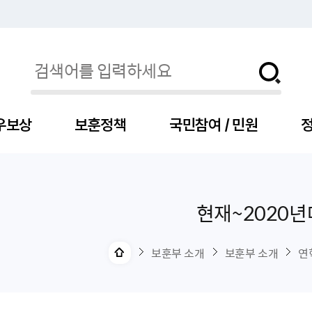
우보상
보훈정책
국민참여 / 민원
정
현재~2020년
자
서
신청
청구
보도자료
보훈급여금
세출예산
사전정보공표목록
장차관소개
국
서
주
고
제
조
식
자
서식
처분사례
언론보도설명·정정
교육지원
기금
업무추진비
장관과의 대화
보
사
국
예
OP
직
보훈부 소개
보훈부 소개
연
자
센터
및 보훈캐릭터
대부지원
계약관련
주요일정
보
사
주
부
위탁알림
대상자
건
의료지원 및 위탁병원
공공기관
연설문
나
자
비
자
, 화상(수어)상담
생업지원
역대장차관
말
유
청