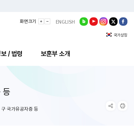
화면크기
ENGLISH
국가상징
보 / 법령
보훈부 소개
 등
정성과
비스안내
간회의
충민원
공대상 공공데이터 목록
직도
정부기념식
구 국가유공자증 등
기관평가
규제개혁신문고
공모요강
훈사진관
업내용
무·차관회의
산낭비신고센터
EN API
원안내
기념식 참가신청
국가보훈등록증
지수·만족도 등
규제입증요청
구 국가유공자증 등
공공데이터
훈영상관
업활동
요회의결과
패행위신고
기념식 참가신청 확인
국가보훈등록증 발급안내
규제개혁추진현황
공지사항
라사랑신문(PDF)
료실
영리법인 부정비리 신고
이달의 보훈행사
모바일 국가보훈등록증 발급방법
하는 나라사랑신문
관기관누리집
탁금지법 위반행위 신고
보훈행사·캠페인 자료실
국가보훈등록증 진위확인
보훈대상자