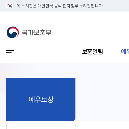
이 누리집은 대한민국 공식 전자정부 누리집입니다.
보훈알림
예
공지사항
독립유공
정책보고
보훈민원
정보공개
업무계획
예우보상
지방청소
국가유공
보훈보상
민원사무
불복신청
비전
채용공고
지원대상
보훈복지
보훈상담
상징(MI)
개인정보 
보훈보상
제대군인
질의 응답
정책 슬로
참전유공
현충시설
110 채팅
연혁