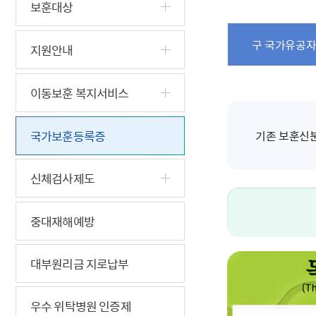
5.18 민
친일귀속
국민제안
기관주소
보훈대상
고엽제 후
정부위원
정책토론
당직실 전
정책실명제
특수임무
행정서비스
전자공청
구 국가유공자
지원안내
주요정책
독립운동가
제대군인
학술·연구
설문조사
이달의 독
이동보훈 복지서비스
이달의 전
국가보훈등록증
기존 보훈신분
신체검사제도
중대재해예방
대부원리금 지로납부
우수 위탁병원 인증제