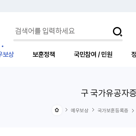
우보상
보훈정책
국민참여 / 민원
정
구 국가유공자증
자
서
신청
청구
보도자료
보훈급여금
세출예산
사전정보공표목록
장차관소개
국
서
주
고
제
조
식
자
서식
처분사례
언론보도설명·정정
교육지원
기금
업무추진비
장관과의 대화
보
사
국
예
OP
직
예우보상
국가보훈등록증
자
센터
및 보훈캐릭터
대부지원
계약관련
주요일정
보
사
주
부
위탁알림
대상자
건
의료지원 및 위탁병원
공공기관
연설문
나
자
비
자
, 화상(수어)상담
생업지원
역대장차관
말
유
청