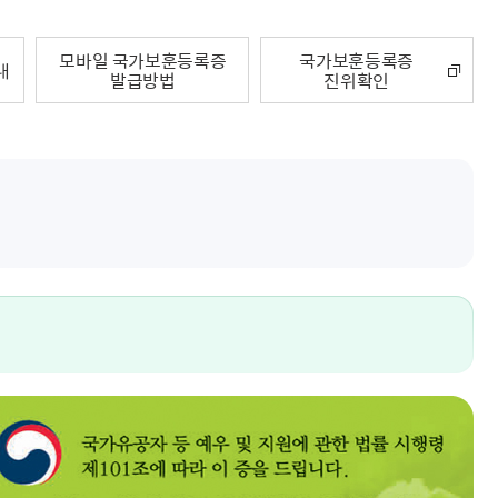
해충돌방지법 위반행위 신고
보훈연감
적극행정과 소극행정의 정의
가유공자 부정 등록 신고
정심판
쟁송현황
적극행정 추진방안
모바일 국가보훈등록증
국가보훈등록증
훈급여금 부정수령 신고
내
정소송
발급방법
진위확인
체검사 제도안내
정보 공유
비영리법인
적극행정 국민추천
부포상공개검증
가배상
가보훈 장해진단서 제도
교육 자료
신체검사 및 고엽제 검진
소극행정신고
민참여예산
법재판
의견 제안
단체관련
적극행정자료실
독립운동
감사
반부패·청렴
협동조합 경영공시
기타