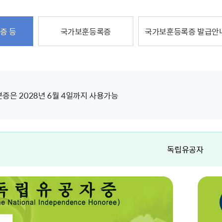
주유공자
재산
록
기타지원
역대처차장
이
유(의)증
회운영공개
화번호
보훈지원 안내자료
국
 안내
입법예고
행
유공자
 헌장 전문
회
보
증 등
국가보훈등록증
국가보훈등록증 발급안
목록
행정예고
행
 자료실
신
정
훈령·예규
국
립운동가
국
국
고문변호사
헌
쟁영웅
단체 법인내규
지자체 보훈관련 자체법규
증은 2028년 6월 4일까지 사용가능
독립유공자