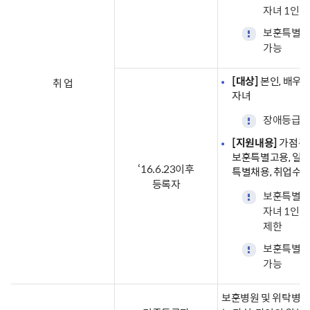
자녀 1인에
보훈특별고용
가능
[대상]
본인, 배우
취 업
자녀
장애등급 경
[지원내용]
가점취업
보훈특별고용, 일
‘16.6.23이후
특별채용, 취업수
등록자
보훈특별고용
자녀 1인에
제한
보훈특별고용
가능
보훈병원 및 위탁병원 