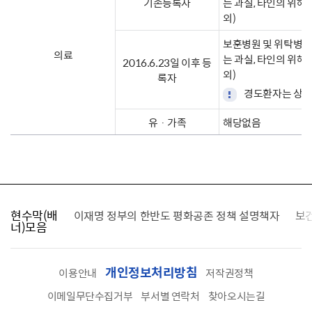
기존등록자
는 과실, 타인의 위해,
외)
보훈병원 및 위탁병원 
의료
는 과실, 타인의 위해,
2016.6.23일 이후 등
외)
록자
경도환자는 상이처
유ㆍ가족
해당없음
현수막(배
가를 찾습니다
이재명 정부의 한반도 평화공존 정책 설명책자
보
너)모음
개인정보처리방침
이용안내
저작권정책
이메일무단수집거부
부서별 연락처
찾아오시는길