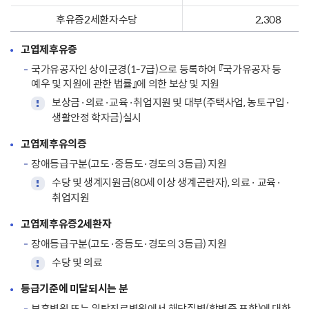
후유증2세환자수당
2,308
고엽제후유증
국가유공자인 상이군경(1-7급)으로 등록하여 『국가유공자 등
예우 및 지원에 관한 법률』에 의한 보상 및 지원
보상금·의료·교육·취업지원 및 대부(주택사업, 농토구입·
생활안정 학자금)실시
고엽제후유의증
장애등급구분(고도·중등도·경도의 3등급) 지원
수당 및 생계지원금(80세 이상 생계곤란자), 의료· 교육·
취업지원
고엽제후유증2세환자
장애등급구분(고도·중등도·경도의 3등급) 지원
수당 및 의료
등급기준에 미달되시는 분
보훈병원 또는 위탁진료병원에서 해당질병(합병증 포함)에 대한