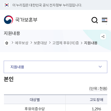
이 누리집은 대한민국 공식 전자정부 누리집입니다.
지원내용
예우보상
보훈대상
고엽제 후유(의)증
지원내용
지원내용
본인
(단위 : 천원)
대상별
고도장애
후유의증수당
1,296