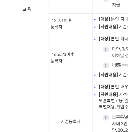
지급
교 육
[대상]
본인, 자녀(
‘12.7.1이후
[지원내용]
기존등
등록자
[대상]
본인, 자녀(
다만, 경
‘16.6.23이후
이하일 경우
등록자
「생활수준에
[지원내용]
기존등
[대상]
본인, 배우자
[지원내용]
가점취업
보훈특별고용, 일
특별채용, 취업수
보훈특별고용
기존등록자
자녀 3인에
단, 2012.