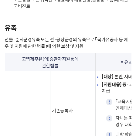
국비진료
유족
전몰·순직군경유족 또는 전·공상군경의 유족으로 『국가유공자 등 예
우 및 지원에 관한 법률』에 의한 보상 및 지원
고엽제후유(의)증환자지원등에
후유의증
관한법률
[대상]
본인, 자녀
[지원내용]
중·고·
지급
「교육지원
면제대상자
기존등록자
자녀는 직전
경우 대학
대학 학습보