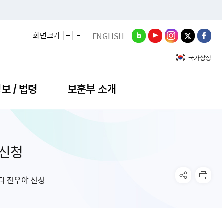
화면크기
ENGLISH
국가상징
보 / 법령
보훈부 소개
 신청
정성과
비스안내
간회의
충민원
공대상 공공데이터 목록
직도
정부기념식
구 국가유공자증 등
기관평가
규제개혁신문고
공모요강
훈사진관
업내용
무·차관회의
산낭비신고센터
EN API
원안내
기념식 참가신청
국가보훈등록증
지수·만족도 등
규제입증요청
다 전우야 신청
공공데이터
훈영상관
업활동
요회의결과
패행위신고
기념식 참가신청 확인
국가보훈등록증 발급안내
규제개혁추진현황
공지사항
라사랑신문(PDF)
료실
영리법인 부정비리 신고
이달의 보훈행사
모바일 국가보훈등록증 발급방법
하는 나라사랑신문
관기관누리집
탁금지법 위반행위 신고
보훈행사·캠페인 자료실
국가보훈등록증 진위확인
보훈대상자