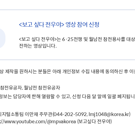
주유공자
재산
록
기타지원
역대처차장
이
유(의)증
회운영공개
화번호
보훈지원 안내자료
국
 안내
입법예고
행
유공자
 헌장 전문
회
보
목록
행정예고
행
 자료실
신
<보고 싶다 전우야> 영상 참여 신청
정
훈령·예규
국
립운동가
국
국
고문변호사
헌
<보고 싶다 전우야>는 6·25전쟁 및 월남전 참전용사를 대
쟁영웅
전하는 영상입니다.
단체 법인내규
지자체 보훈관련 자체법규
상 제작을 원하시는 분들은 아래 개인정보 수집 내용에 동의하신 후 이
5 참전유공자, 월남전 참전유공자
보는 담당자에 한해 열람할 수 있고, 신청 다음 달 말에 일괄 폐지됩니
지털소통팀 이만재 주무관(044-202-5092, lmj1048@korea.kr)
s://www.youtube.com/@mpvakorea (보고싶다 전우야)