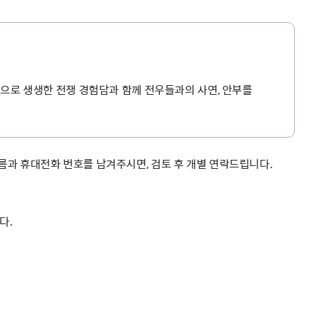
해충돌방지법 위반행위 신고
보훈연감
적극행정과 소극행정의 정의
가유공자 부정 등록 신고
정심판
쟁송현황
적극행정 추진방안
훈급여금 부정수령 신고
정소송
체검사 제도안내
정보 공유
비영리법인
적극행정 국민추천
부포상공개검증
가배상
가보훈 장해진단서 제도
교육 자료
신체검사 및 고엽제 검진
소극행정신고
민참여예산
법재판
상으로 생생한 전쟁 경험담과 함께 전우들과의 사연, 안부를
의견 제안
단체관련
적극행정자료실
독립운동
감사
반부패·청렴
름과 휴대전화 번호를 남겨주시면, 검토 후 개별 연락드립니다.
협동조합 경영공시
기타
다.