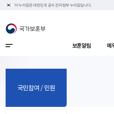
이 누리집은 대한민국 공식 전자정부 누리집입니다.
보훈알림
예
공지사항
독립유공
정책보고
보훈민원
정보공개
업무계획
국민참여 / 민원
지방청소
국가유공
보훈보상
민원사무
불복신청
비전
채용공고
지원대상
보훈복지
보훈상담
상징(MI)
개인정보 
보훈보상
제대군인
질의 응답
정책 슬로
참전유공
현충시설
110 채팅
연혁