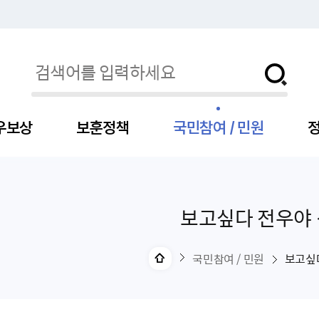
우보상
보훈정책
국민참여 / 민원
정
보고싶다 전우야
자
서
신청
청구
보도자료
보훈급여금
세출예산
사전정보공표목록
장차관소개
국
서
주
고
제
조
식
자
서식
처분사례
언론보도설명·정정
교육지원
기금
업무추진비
장관과의 대화
보
사
국
예
OP
직
국민참여 / 민원
보고싶
자
센터
및 보훈캐릭터
대부지원
계약관련
주요일정
보
사
주
부
위탁알림
대상자
건
의료지원 및 위탁병원
공공기관
연설문
나
자
비
자
, 화상(수어)상담
생업지원
역대장차관
말
유
청