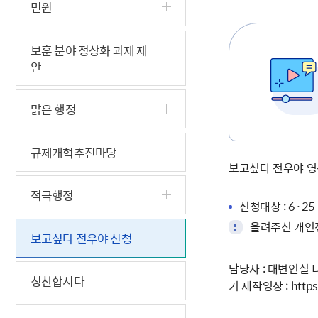
5.18 민
친일귀속
국민제안
기관주소
민원
고엽제 후
정부위원
정책토론
당직실 전
정책실명제
특수임무
행정서비스
전자공청
보훈 분야 정상화 과제 제
주요정책
독립운동가
제대군인
학술·연구
설문조사
안
이달의 독
이달의 전
맑은 행정
규제개혁추진마당
보고싶다 전우야 영
적극행정
신청대상 : 6·2
올려주신 개인정
보고싶다 전우야 신청
담당자 : 대변인실 디
칭찬합시다
기 제작영상 : http