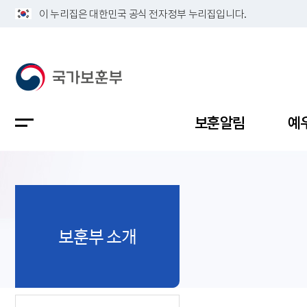
이 누리집은 대한민국 공식 전자정부 누리집입니다.
보훈알림
예
공지사항
독립유공
정책보고
보훈민원
정보공개
업무계획
보훈부 소개
지방청소
국가유공
보훈보상
민원사무
불복신청
비전
채용공고
지원대상
보훈복지
보훈상담
상징(MI)
개인정보 
보훈보상
제대군인
질의 응답
정책 슬로
참전유공
현충시설
110 채팅
연혁