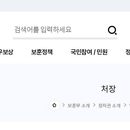
우보상
보훈정책
국민참여 / 민원
정
처장
자
서
신청
청구
보도자료
보훈급여금
세출예산
사전정보공표목록
장차관소개
국
서
주
고
제
조
식
자
서식
처분사례
언론보도설명·정정
교육지원
기금
업무추진비
장관과의 대화
보
사
국
예
OP
직
보훈부 소개
장차관 소개
자
센터
및 보훈캐릭터
대부지원
계약관련
주요일정
보
사
주
부
위탁알림
대상자
건
의료지원 및 위탁병원
공공기관
연설문
나
자
비
자
, 화상(수어)상담
생업지원
역대장차관
말
유
청