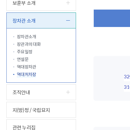
5.18 민
친일귀속
국민제안
기관주소
보훈부 소개
고엽제 후
정부위원
정책토론
당직실 전
정책실명제
특수임무
행정서비스
전자공청
장차관 소개
주요정책
독립운동가
제대군인
학술·연구
설문조사
이달의 독
장차관소개
이달의 전
장관과의 대화
주요일정
연설문
역대장차관
역대처차장
3
3
조직안내
지(방)청 / 국립묘지
관련 누리집