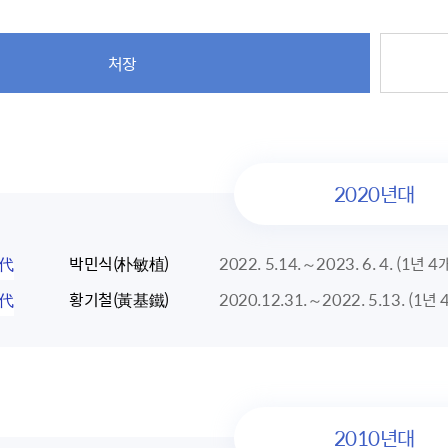
주유공자
재산
록
기타지원
역대처차장
이
유(의)증
회운영공개
화번호
보훈지원 안내자료
국
 안내
입법예고
행
유공자
 헌장 전문
회
보
처장
목록
행정예고
행
 자료실
신
정
훈령·예규
국
립운동가
국
국
고문변호사
헌
쟁영웅
단체 법인내규
지자체 보훈관련 자체법규
2020년대
2代
박민식(朴敏植)
2022. 5.14.～2023. 6. 4. (1년 
1代
황기철(黃基鐵)
2020.12.31.～2022. 5.13. (1년
2010년대