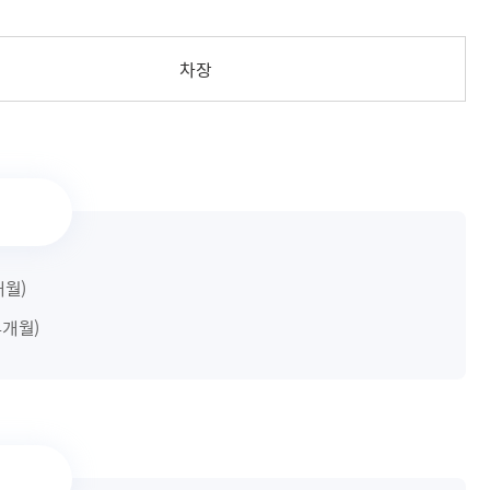
해충돌방지법 위반행위 신고
보훈연감
적극행정과 소극행정의 정의
가유공자 부정 등록 신고
정심판
쟁송현황
적극행정 추진방안
훈급여금 부정수령 신고
차장
정소송
체검사 제도안내
정보 공유
비영리법인
적극행정 국민추천
부포상공개검증
가배상
가보훈 장해진단서 제도
교육 자료
신체검사 및 고엽제 검진
소극행정신고
민참여예산
법재판
의견 제안
단체관련
적극행정자료실
독립운동
감사
반부패·청렴
협동조합 경영공시
4개월)
기타
 4개월)