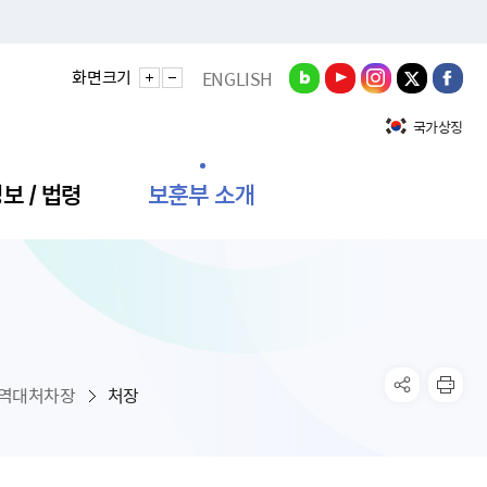
화면크기
ENGLISH
국가상징
보 / 법령
보훈부 소개
정성과
비스안내
간회의
충민원
공대상 공공데이터 목록
직도
정부기념식
구 국가유공자증 등
기관평가
규제개혁신문고
공모요강
훈사진관
업내용
무·차관회의
산낭비신고센터
EN API
원안내
기념식 참가신청
국가보훈등록증
지수·만족도 등
규제입증요청
역대처차장
처장
공공데이터
훈영상관
업활동
요회의결과
패행위신고
기념식 참가신청 확인
국가보훈등록증 발급안내
규제개혁추진현황
공지사항
라사랑신문(PDF)
료실
영리법인 부정비리 신고
이달의 보훈행사
모바일 국가보훈등록증 발급방법
하는 나라사랑신문
관기관누리집
탁금지법 위반행위 신고
보훈행사·캠페인 자료실
국가보훈등록증 진위확인
보훈대상자