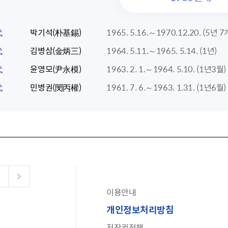
代
박기석(朴基錫)
1965. 5.16.～1970.12.20. (5년 
代
김병삼(金炳三)
1964. 5.11.～1965. 5.14. (1년)
代
윤영모(尹永模)
1963. 2. 1.～1964. 5.10. (1년3월)
代
민병권(閔丙權)
1961. 7. 6.～1963. 1.31. (1년6월)
이용안내
공유누리
개인정보처리방침
수어로 보는 대한민국정부
저작권정책