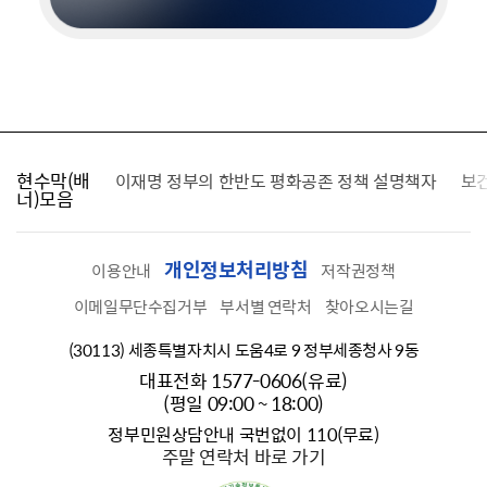
현수막(배
가를 찾습니다
이재명 정부의 한반도 평화공존 정책 설명책자
보
너)모음
개인정보처리방침
이용안내
저작권정책
이메일무단수집거부
부서별 연락처
찾아오시는길
(30113) 세종특별자치시 도움4로 9 정부세종청사 9동
대표전화 1577-0606(유료)
(평일 09:00 ~ 18:00)
정부민원상담안내 국번없이 110(무료)
주말 연락처 바로 가기