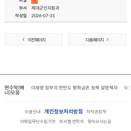
파일
부서
제대군인지원과
작성일
2026-07-31
이전 페이지
다음 페이지
현수막(배
가를 찾습니다
이재명 정부의 한반도 평화공존 정책 설명책자
보
너)모음
개인정보처리방침
이용안내
저작권정책
이메일무단수집거부
부서별 연락처
찾아오시는길