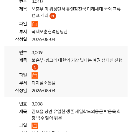
번호
3,010
제목
보훈부 미 워싱턴서 유엔참전국 미래세대 국외 교류
캠프 개최
파일
부서
국제보훈협력담당관
작성일
2026-08-04
번호
3,009
제목
보훈부-빙그레 대한의 가장 빛나는 여권 캠페인 진행
파일
부서
디지털소통팀
작성일
2026-08-04
번호
3,008
제목
권오을 장관 유일한 생존 재일학도의용군 박운욱 회
장 백수 맞아 위문
파일