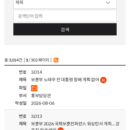
검색
총
3,014
건 [
1
/ 302 페이지 ]
번호
3,014
제목
보훈부 노태우 전 대통령 참배 계획 없어
파일
부서
홍보담당관
작성일
2026-08-06
번호
3,013
제목
보훈부 2026 국제보훈컨퍼런스 워싱턴서 개최... 강