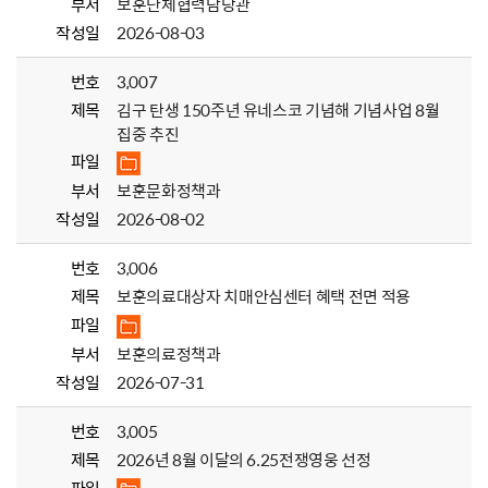
부서
보훈단체협력담당관
작성일
2026-08-03
번호
3,007
제목
김구 탄생 150주년 유네스코 기념해 기념사업 8월
집중 추진
파일
부서
보훈문화정책과
작성일
2026-08-02
번호
3,006
제목
보훈의료대상자 치매안심센터 혜택 전면 적용
파일
부서
보훈의료정책과
작성일
2026-07-31
번호
3,005
제목
2026년 8월 이달의 6.25전쟁영웅 선정