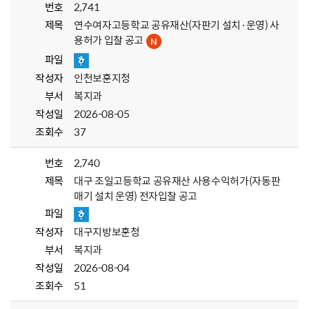
번호
2,741
제목
연수여자고등학교 공유재산(자판기 설치·운영) 사
용허가 입찰 공고
파일
작성자
인천보훈지청
부서
복지과
작성일
2026-08-05
조회수
37
번호
2,740
제목
대구 조일고등학교 공유재산 사용수익허가(자동판
매기 설치 운영) 전자입찰 공고
파일
작성자
대구지방보훈청
부서
복지과
작성일
2026-08-04
조회수
51