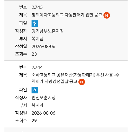
번호
2,745
제목
평택여자고등학교 자동판매기 입찰 공고
파일
작성자
경기남부보훈지청
부서
복지팀
작성일
2026-08-06
조회수
23
번호
2,744
제목
소하고등학교 공유재산(자동판매기) 우선 사용·수
익허가 지명경쟁입찰 공고
파일
작성자
인천보훈지청
부서
복지과
작성일
2026-08-06
조회수
29