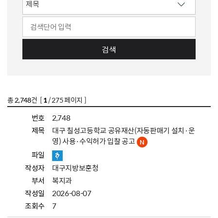
검색
총
2,748
건 [
1
/ 275 페이지 ]
번호
2,748
제목
대구 칠성고등학교 공유재산(자동판매기 설치·운
영) 사용·수익허가 입찰 공고
파일
작성자
대구지방보훈청
부서
복지과
작성일
2026-08-07
조회수
7