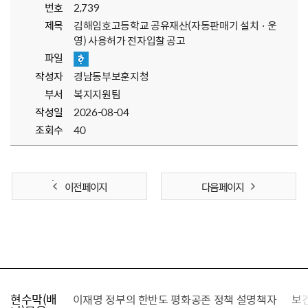
번호
2,739
제목
김해임호고등학교 공유재산(자동판매기 설치 · 운
영) 사용허가 전자입찰 공고
파일
작성자
경남동부보훈지청
부서
복지지원팀
작성일
2026-08-04
조회수
40
이전 페이지
다음 페이지
현수막(배
가를 찾습니다
이재명 정부의 한반도 평화공존 정책 설명책자
보