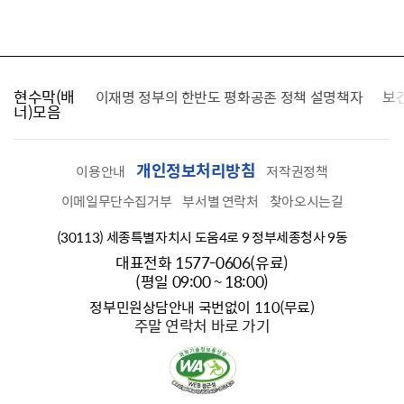
현수막(배
가를 찾습니다
이재명 정부의 한반도 평화공존 정책 설명책자
보
너)모음
개인정보처리방침
이용안내
저작권정책
이메일무단수집거부
부서별 연락처
찾아오시는길
(30113) 세종특별자치시 도움4로 9 정부세종청사 9동
대표전화 1577-0606(유료)
(평일 09:00 ~ 18:00)
정부민원상담안내 국번없이 110(무료)
주말 연락처 바로 가기