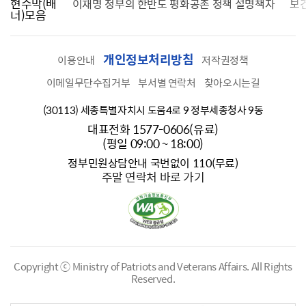
현수막(배
가를 찾습니다
이재명 정부의 한반도 평화공존 정책 설명책자
보
너)모음
개인정보처리방침
이용안내
저작권정책
이메일무단수집거부
부서별 연락처
찾아오시는길
(30113) 세종특별자치시 도움4로 9 정부세종청사 9동
대표전화 1577-0606(유료)
(평일 09:00 ~ 18:00)
정부민원상담안내 국번없이 110(무료)
주말 연락처 바로 가기
Copyright ⓒ Ministry of Patriots and Veterans Affairs.
All Rights
Reserved.