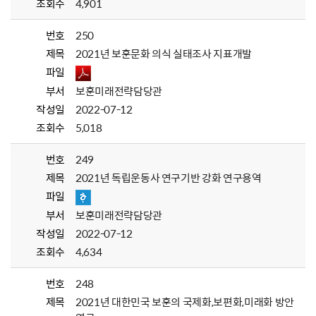
조회수
4,901
번호
250
제목
2021년 보훈문화 의식 실태조사 지표개발
파일
부서
보훈미래전략담당관
작성일
2022-07-12
조회수
5,018
번호
249
제목
2021년 독립운동사 연구기반 강화 연구용역
파일
부서
보훈미래전략담당관
작성일
2022-07-12
조회수
4,634
번호
248
제목
2021년 대한민국 보훈의 국제화,보편화,미래화 방안