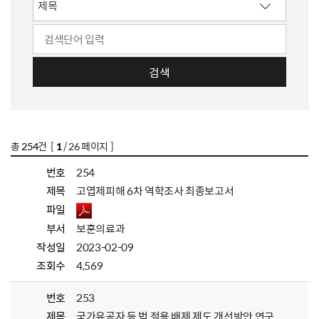
검색
총
254
건 [
1
/ 26 페이지 ]
번호
254
제목
고엽제피해 6차 역학조사 최종보고서
파일
부서
보훈의료과
작성일
2023-02-09
조회수
4,569
번호
253
제목
국가유공자 등 법 적용 배제 제도 개선방안 연구