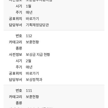
시기
1월
주기
매년
공표위치
바로가기
담당부서
기획재정담당관
번호
112
카테고리
보훈현황
종류
사전정보
보상금 지급 현황
시기
2월
주기
매년
공표위치
바로가기
담당부서
보상정책과
번호
111
카테고리
보훈현황
종류