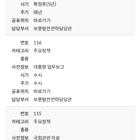
시기
확정후(5년)
주기
매년
공표위치
바로가기
담당부서
보훈발전전략담당관
번호
116
카테고리
주요정책
종류
사전정보
대통령 업무보고
시기
수시
주기
수시
공표위치
바로가기
담당부서
보훈발전전략담당관
번호
115
카테고리
주요정책
종류
사전정보
국회관련 자료