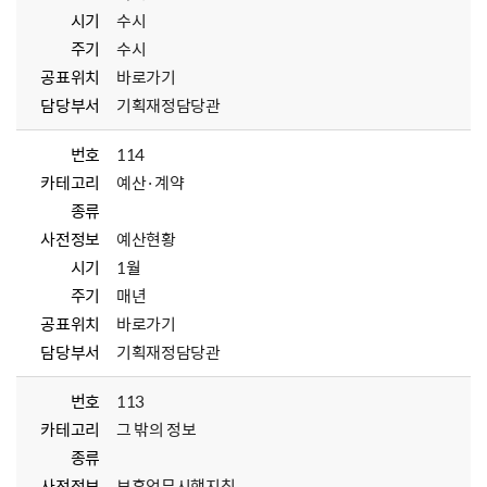
시기
수시
주기
수시
공표위치
바로가기
담당부서
기획재정담당관
번호
114
카테고리
예산·계약
종류
사전정보
예산현황
시기
1월
주기
매년
공표위치
바로가기
담당부서
기획재정담당관
번호
113
카테고리
그 밖의 정보
종류
사전정보
보훈업무시행지침