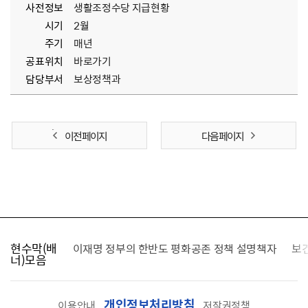
사전정보
생활조정수당 지급현황
시기
2월
주기
매년
공표위치
바로가기
담당부서
보상정책과
이전 페이지
다음 페이지
현수막(배
가를 찾습니다
이재명 정부의 한반도 평화공존 정책 설명책자
보
너)모음
개인정보처리방침
이용안내
저작권정책