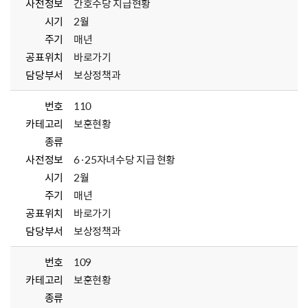
사전정보
간호수당 지급현황
시기
2월
주기
매년
공표위치
바로가기
담당부서
보상정책과
번호
110
카테고리
보훈현황
종류
사전정보
6·25자녀수당 지급 현황
시기
2월
주기
매년
공표위치
바로가기
담당부서
보상정책과
번호
109
카테고리
보훈현황
종류