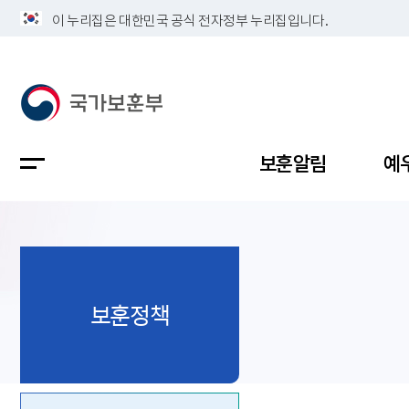
이 누리집은 대한민국 공식 전자정부 누리집입니다.
보훈알림
예
공지사항
독립유공
정책보고
보훈민원
정보공개
업무계획
보훈정책
지방청소
국가유공
보훈보상
민원사무
불복신청
비전
채용공고
지원대상
보훈복지
보훈상담
상징(MI)
개인정보 
보훈보상
제대군인
질의 응답
정책 슬로
참전유공
현충시설
110 채팅
연혁