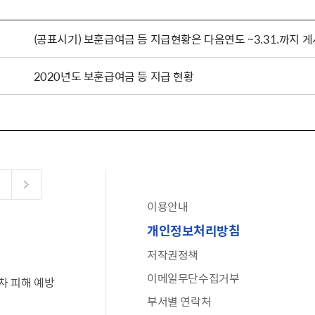
(공표시기) 보훈급여금 등 지급현황은 다음연도 ~3.31.까지 
2020년도 보훈급여금 등 지급 현황
이용안내
공유누리
개인정보처리방침
수어로 보는 대한민국정부
저작권정책
6·25 비정규군 공로자 보상신청 안내
이메일무단수집거부
차 피해 예방
문화포털(통합 문화 정보 사이트)
부서별 연락처
전사자 유가족 찾기