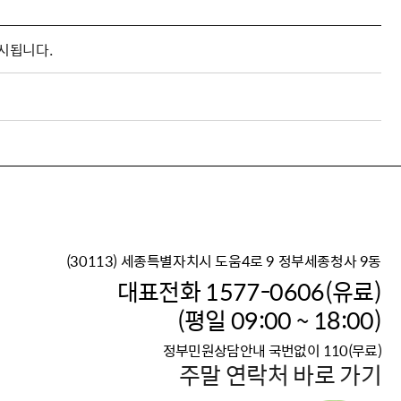
게시됩니다.
(30113) 세종특별자치시 도움4로 9 정부세종청사 9동
이재명 정부의 한반도 평
대표전화 1577-0606(유료)
보건복지부 대표 복지포털
(평일 09:00 ~ 18:00)
2026년 적용 최저임금
정부민원상담안내 국번없이 110(무료)
국가 · 공무원, 공직유관단
주말 연락처 바로 가기
고향사랑 기부제