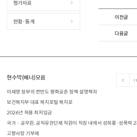
평가자료
이전글
현황·통계
다음글
현수막(배너)모음
이재명 정부의 한반도 평화공존 정책 설명책자
보건복지부 대표 복지포털 복지로
2026년 적용 최저임금
국가 · 공무원, 공직유관단체 직원이 직장 내에서 성희롱·성폭력 2
고향사랑 기부제