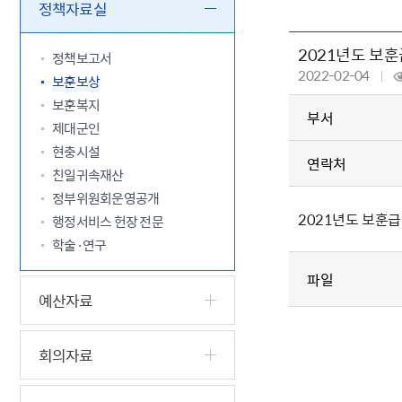
5.18 민
친일귀속
국민제안
기관주소
정책자료실
고엽제 후
정부위원
정책토론
당직실 전
정책실명제
2021년도 보훈
특수임무
행정서비스
전자공청
정책보고서
주요정책
독립운동가
2022-02-04
제대군인
학술·연구
설문조사
보훈보상
이달의 독
보훈복지
부서
이달의 전
제대군인
현충시설
연락처
친일귀속재산
정부위원회운영공개
2021년도 보훈급
행정서비스 헌장 전문
학술·연구
파일
예산자료
회의자료