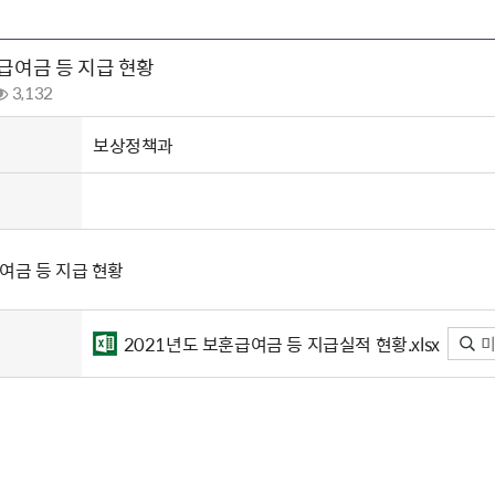
주유공자
재산
록
기타지원
역대처차장
이
유(의)증
회운영공개
화번호
보훈지원 안내자료
국
 안내
입법예고
행
급여금 등 지급 현황
유공자
 헌장 전문
회
보
목록
행정예고
행
 자료실
신
3,132
정
훈령·예규
국
립운동가
국
국
고문변호사
헌
쟁영웅
보상정책과
단체 법인내규
지자체 보훈관련 자체법규
여금 등 지급 현황
2021년도 보훈급여금 등 지급실적 현황.xlsx
미