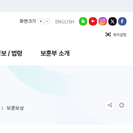
화면크기
ENGLISH
국가상징
보 / 법령
보훈부 소개
정성과
비스안내
간회의
충민원
공대상 공공데이터 목록
직도
정부기념식
구 국가유공자증 등
기관평가
규제개혁신문고
공모요강
훈사진관
업내용
무·차관회의
산낭비신고센터
EN API
원안내
기념식 참가신청
국가보훈등록증
지수·만족도 등
규제입증요청
보훈보상
공공데이터
훈영상관
업활동
요회의결과
패행위신고
기념식 참가신청 확인
국가보훈등록증 발급안내
규제개혁추진현황
공지사항
라사랑신문(PDF)
료실
영리법인 부정비리 신고
이달의 보훈행사
모바일 국가보훈등록증 발급방법
하는 나라사랑신문
관기관누리집
탁금지법 위반행위 신고
보훈행사·캠페인 자료실
국가보훈등록증 진위확인
보훈대상자