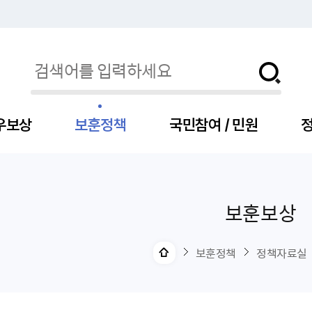
우보상
보훈정책
국민참여 / 민원
정
보훈보상
자
서
신청
청구
보도자료
보훈급여금
세출예산
사전정보공표목록
장차관소개
국
서
주
고
제
조
식
자
서식
처분사례
언론보도설명·정정
교육지원
기금
업무추진비
장관과의 대화
보
사
국
예
OP
직
보훈정책
정책자료실
자
센터
및 보훈캐릭터
대부지원
계약관련
주요일정
보
사
주
부
위탁알림
대상자
건
의료지원 및 위탁병원
공공기관
연설문
나
자
비
자
, 화상(수어)상담
생업지원
역대장차관
말
유
청