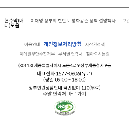
현수막(배
가를 찾습니다
이재명 정부의 한반도 평화공존 정책 설명책자
보
너)모음
개인정보처리방침
이용안내
저작권정책
이메일무단수집거부
부서별 연락처
찾아오시는길
(30113) 세종특별자치시 도움4로 9 정부세종청사 9동
대표전화 1577-0606(유료)
(평일 09:00 ~ 18:00)
정부민원상담안내 국번없이 110(무료)
주말 연락처 바로 가기