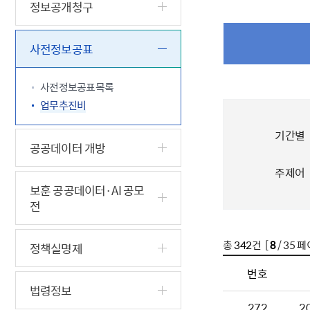
5.18 민
친일귀속
국민제안
기관주소
정보공개청구
고엽제 후
정부위원
정책토론
당직실 전
정책실명제
특수임무
행정서비스
전자공청
사전정보공표
주요정책
독립운동가
제대군인
학술·연구
설문조사
이달의 독
사전정보공표목록
이달의 전
업무추진비
기간별
공공데이터 개방
주제어
보훈 공공데이터·AI 공모
전
총
342
건 [
8
/ 35 페
정책실명제
번호
법령정보
272
2