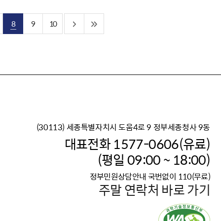
8
9
10
(30113) 세종특별자치시 도움4로 9 정부세종청사 9동
이재명 정부의 한반도 평
대표전화 1577-0606(유료)
보건복지부 대표 복지포털
(평일 09:00 ~ 18:00)
2026년 적용 최저임금
정부민원상담안내 국번없이 110(무료)
국가 · 공무원, 공직유관단
주말 연락처 바로 가기
고향사랑 기부제
고위공직자 범죄신고