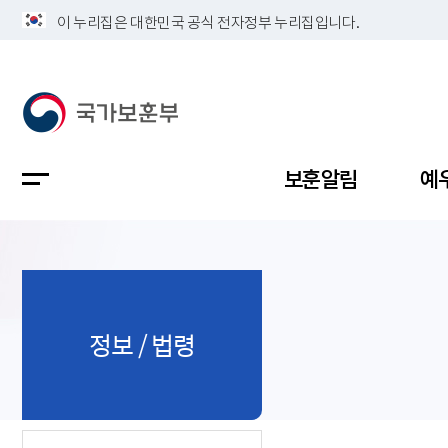
이 누리집은 대한민국 공식 전자정부 누리집입니다.
보훈알림
예
공지사항
독립유공
정책보고
보훈민원
정보공개
업무계획
정보 / 법령
지방청소
국가유공
보훈보상
민원사무
불복신청
비전
채용공고
지원대상
보훈복지
보훈상담
상징(MI)
개인정보 
보훈보상
제대군인
질의 응답
정책 슬로
참전유공
현충시설
110 채팅
연혁