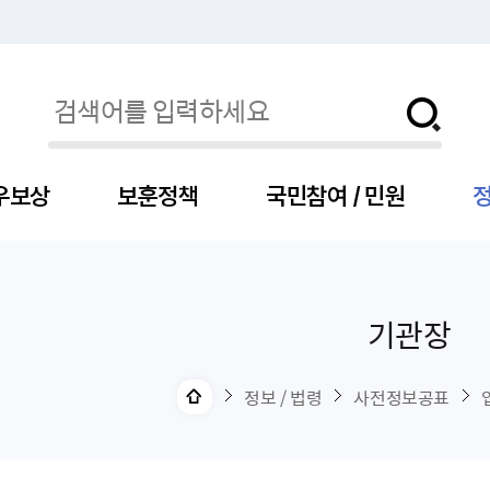
우보상
보훈정책
국민참여 / 민원
정
기관장
자
서
신청
청구
보도자료
보훈급여금
세출예산
사전정보공표목록
장차관소개
국
서
주
고
제
조
식
자
서식
처분사례
언론보도설명·정정
교육지원
기금
업무추진비
장관과의 대화
보
사
국
예
OP
직
정보 / 법령
사전정보공표
자
센터
및 보훈캐릭터
대부지원
계약관련
주요일정
보
사
주
부
위탁알림
대상자
건
의료지원 및 위탁병원
공공기관
연설문
나
자
비
자
, 화상(수어)상담
생업지원
역대장차관
말
유
청