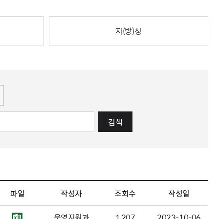
해충돌방지법 위반행위 신고
보훈연감
적극행정과 소극행정의 정의
가유공자 부정 등록 신고
정심판
쟁송현황
적극행정 추진방안
훈급여금 부정수령 신고
지(방)청
정소송
체검사 제도안내
정보 공유
비영리법인
적극행정 국민추천
부포상공개검증
가배상
가보훈 장해진단서 제도
교육 자료
신체검사 및 고엽제 검진
소극행정신고
민참여예산
법재판
의견 제안
단체관련
적극행정자료실
독립운동
감사
반부패·청렴
협동조합 경영공시
검색
기타
파일
작성자
조회수
작성일
운영지원과
1,207
2023-10-06