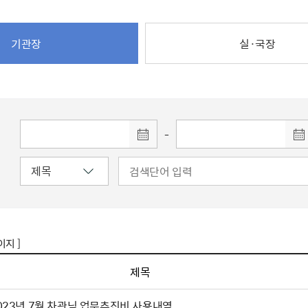
주유공자
재산
록
기타지원
역대처차장
이
유(의)증
회운영공개
화번호
보훈지원 안내자료
국
 안내
입법예고
행
유공자
 헌장 전문
회
보
기관장
실·국장
목록
행정예고
행
 자료실
신
정
훈령·예규
국
립운동가
국
국
고문변호사
헌
쟁영웅
단체 법인내규
지자체 보훈관련 자체법규
-
이지 ]
제목
023년 7월 차관님 업무추진비 사용내역