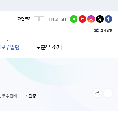
화면크기
ENGLISH
국가상징
보 / 법령
보훈부 소개
정성과
비스안내
간회의
충민원
공대상 공공데이터 목록
직도
정부기념식
구 국가유공자증 등
기관평가
규제개혁신문고
공모요강
훈사진관
업내용
무·차관회의
산낭비신고센터
EN API
원안내
기념식 참가신청
국가보훈등록증
지수·만족도 등
규제입증요청
업무추진비
기관장
공공데이터
훈영상관
업활동
요회의결과
패행위신고
기념식 참가신청 확인
국가보훈등록증 발급안내
규제개혁추진현황
공지사항
라사랑신문(PDF)
료실
영리법인 부정비리 신고
이달의 보훈행사
모바일 국가보훈등록증 발급방법
하는 나라사랑신문
관기관누리집
탁금지법 위반행위 신고
보훈행사·캠페인 자료실
국가보훈등록증 진위확인
보훈대상자