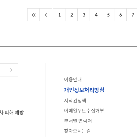
1
2
3
4
5
6
7
이용안내
공유누리
개인정보처리방침
수어로 보는 대한민국정부
저작권정책
6·25 비정규군 공로자 보상신청 안내
이메일무단수집거부
차 피해 예방
문화포털(통합 문화 정보 사이트)
부서별 연락처
전사자 유가족 찾기
찾아오시는길
국가정신건강정보누리집