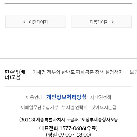
이전 페이지
다음 페이지
현수막(배
가를 찾습니다
이재명 정부의 한반도 평화공존 정책 설명책자
보
너)모음
개인정보처리방침
이용안내
저작권정책
이메일무단수집거부
부서별 연락처
찾아오시는길
(30113) 세종특별자치시 도움4로 9 정부세종청사 9동
대표전화 1577-0606(유료)
(평일 09:00 ~ 18:00)