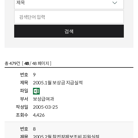
검색
총
479
건 [
48
/ 48 페이지 ]
번호
9
제목
2005.1월 보상금 지급실적
파일
부서
보상급여과
작성일
2005-03-25
조회수
4,426
번호
8
제목
2005.2월 참전장제보조비 지원실적