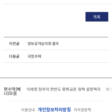
목록
이전글
정보공개심의회 결과
다음글
국정과제
현수막(배
가를 찾습니다
이재명 정부의 한반도 평화공존 정책 설명책자
보
너)모음
개인정보처리방침
이용안내
저작권정책