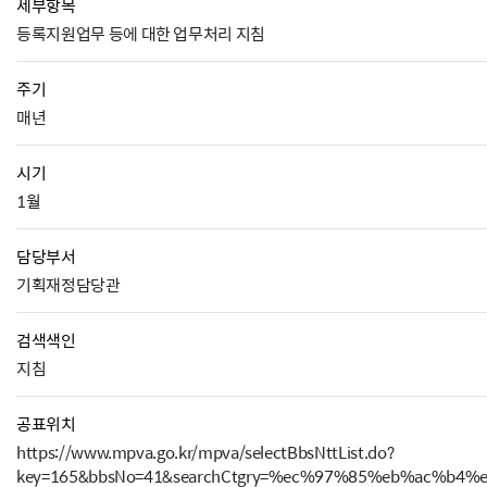
세부항목
등록지원업무 등에 대한 업무처리 지침
주기
매년
시기
1월
담당부서
기획재정담당관
검색색인
지침
공표위치
https://www.mpva.go.kr/mpva/selectBbsNttList.do?
key=165&bbsNo=41&searchCtgry=%ec%97%85%eb%ac%b4%e