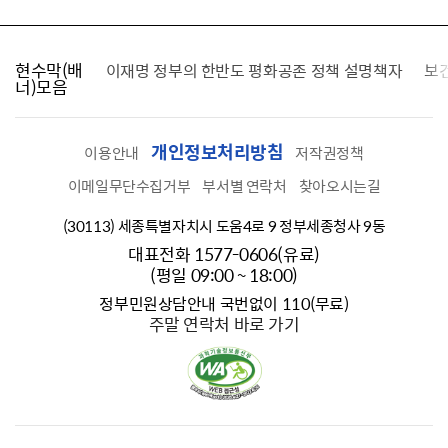
현수막(배
가를 찾습니다
이재명 정부의 한반도 평화공존 정책 설명책자
보
너)모음
개인정보처리방침
이용안내
저작권정책
이메일무단수집거부
부서별 연락처
찾아오시는길
(30113) 세종특별자치시 도움4로 9 정부세종청사 9동
대표전화 1577-0606(유료)
(평일 09:00 ~ 18:00)
정부민원상담안내 국번없이 110(무료)
주말 연락처 바로 가기