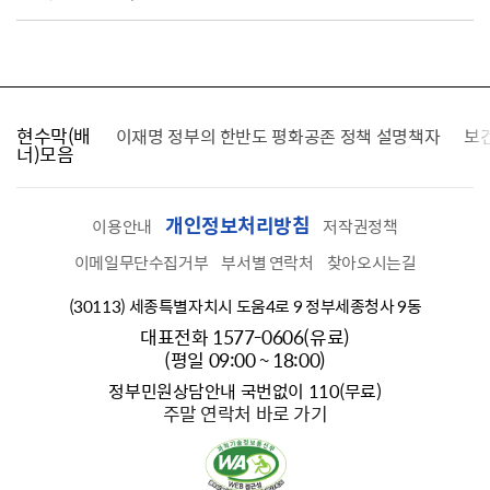
현수막(배
가를 찾습니다
이재명 정부의 한반도 평화공존 정책 설명책자
보
너)모음
개인정보처리방침
이용안내
저작권정책
이메일무단수집거부
부서별 연락처
찾아오시는길
(30113) 세종특별자치시 도움4로 9 정부세종청사 9동
대표전화 1577-0606(유료)
(평일 09:00 ~ 18:00)
정부민원상담안내 국번없이 110(무료)
주말 연락처 바로 가기