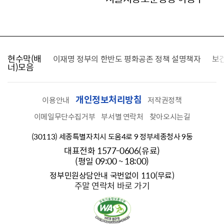
현수막(배
가를 찾습니다
이재명 정부의 한반도 평화공존 정책 설명책자
보
너)모음
개인정보처리방침
이용안내
저작권정책
이메일무단수집거부
부서별 연락처
찾아오시는길
(30113) 세종특별자치시 도움4로 9 정부세종청사 9동
대표전화 1577-0606(유료)
(평일 09:00 ~ 18:00)
정부민원상담안내 국번없이 110(무료)
주말 연락처 바로 가기