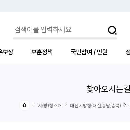
우보상
보훈정책
국민참여 / 민원
정
찾아오시는
자
서
신청
청구
보도자료
보훈급여금
세출예산
사전정보공표목록
장차관소개
국
서
주
고
제
조
식
자
서식
처분사례
언론보도설명·정정
교육지원
기금
업무추진비
장관과의 대화
보
사
국
예
OP
직
지(방)청소개
대전지방청(대전,충남,충북)
자
센터
및 보훈캐릭터
대부지원
계약관련
주요일정
보
사
주
부
위탁알림
대상자
건
의료지원 및 위탁병원
공공기관
연설문
나
자
비
자
, 화상(수어)상담
생업지원
역대장차관
말
유
청