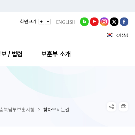
화면크기
ENGLISH
국가상징
보 / 법령
보훈부 소개
길
정성과
비스안내
간회의
충민원
공대상 공공데이터 목록
직도
정부기념식
구 국가유공자증 등
기관평가
규제개혁신문고
공모요강
훈사진관
업내용
무·차관회의
산낭비신고센터
EN API
원안내
기념식 참가신청
국가보훈등록증
지수·만족도 등
규제입증요청
충북남부보훈지청
찾아오시는길
공공데이터
훈영상관
업활동
요회의결과
패행위신고
기념식 참가신청 확인
국가보훈등록증 발급안내
규제개혁추진현황
공지사항
라사랑신문(PDF)
료실
영리법인 부정비리 신고
이달의 보훈행사
모바일 국가보훈등록증 발급방법
하는 나라사랑신문
관기관누리집
탁금지법 위반행위 신고
보훈행사·캠페인 자료실
국가보훈등록증 진위확인
보훈대상자