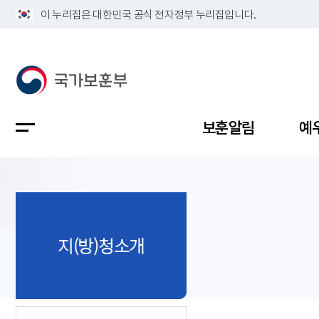
이 누리집은 대한민국 공식 전자정부 누리집입니다.
보훈알림
예
공지사항
독립유공
정책보고
보훈민원
정보공개
업무계획
지(방)청소개
지방청소
국가유공
보훈보상
민원사무
불복신청
비전
채용공고
지원대상
보훈복지
보훈상담
상징(MI)
개인정보 
보훈보상
제대군인
질의 응답
정책 슬로
참전유공
현충시설
110 채팅
연혁