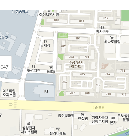
해충돌방지법 위반행위 신고
보훈연감
적극행정과 소극행정의 정의
가유공자 부정 등록 신고
정심판
쟁송현황
적극행정 추진방안
훈급여금 부정수령 신고
정소송
체검사 제도안내
정보 공유
비영리법인
적극행정 국민추천
부포상공개검증
가배상
가보훈 장해진단서 제도
교육 자료
신체검사 및 고엽제 검진
소극행정신고
민참여예산
법재판
의견 제안
단체관련
적극행정자료실
독립운동
감사
반부패·청렴
047
협동조합 경영공시
기타