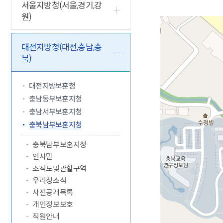
5.18 민
친일귀속
국민제안
기관주소
서울지방청(서울,경기,강
원)
고엽제 후
정부위원
정책토론
당직실 전
정책실명제
특수임무
행정서비스
전자공청
주요정책
독립운동가
제대군인
학술·연구
설문조사
대전지방청(대전,충남,충
이달의 독
북)
이달의 전
대전지방보훈청
충남동부보훈지청
충남서부보훈지청
충북남부보훈지청
충북남부보훈지청
인사말
조직도및관할구역
우리청소식
사전공개목록
개인정보보호
직원안내