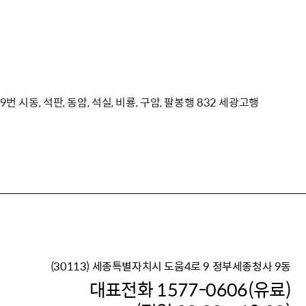
9번 시동, 석판, 동암, 석실, 비룡, 구암, 팔봉행 832 세광고행
(30113) 세종특별자치시 도움4로 9 정부세종청사 9동
이재명 정부의 한반도 평
대표전화 1577-0606(유료)
보건복지부 대표 복지포털