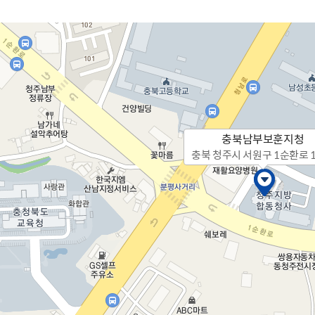
주유공자
재산
록
기타지원
역대처차장
이
유(의)증
회운영공개
화번호
보훈지원 안내자료
국
 안내
입법예고
행
유공자
 헌장 전문
회
보
목록
행정예고
행
 자료실
신
정
훈령·예규
국
립운동가
국
국
고문변호사
헌
쟁영웅
단체 법인내규
지자체 보훈관련 자체법규
충북남부보훈지청
충북 청주시 서원구 1순환로 1