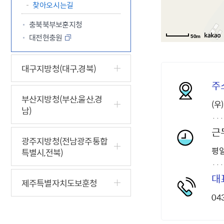
찾아오시는길
충북북부보훈지청
대전현충원
50m
대구지방청(대구,경북)
주
부산지방청(부산,울산,경
(우
남)
근
광주지방청(전남광주통합
평일
특별시,전북)
대
제주특별자치도보훈청
04