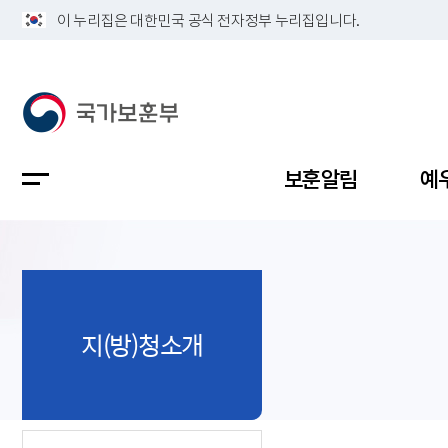
이 누리집은 대한민국 공식 전자정부 누리집입니다.
보훈알림
예
공지사항
독립유공
정책보고
보훈민원
정보공개
업무계획
지(방)청소개
지방청소
국가유공
보훈보상
민원사무
불복신청
비전
채용공고
지원대상
보훈복지
보훈상담
상징(MI)
개인정보 
보훈보상
제대군인
질의 응답
정책 슬로
참전유공
현충시설
110 채팅
연혁