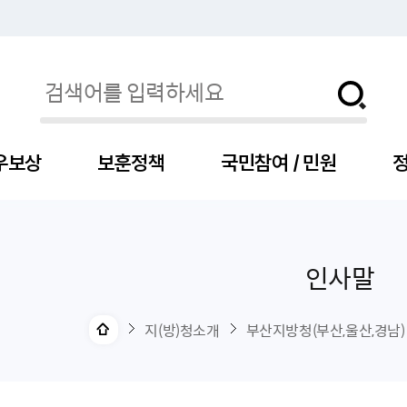
우보상
보훈정책
국민참여 / 민원
정
인사말
자
서
신청
청구
보도자료
보훈급여금
세출예산
사전정보공표목록
장차관소개
국
서
주
고
제
조
식
자
서식
처분사례
언론보도설명·정정
교육지원
기금
업무추진비
장관과의 대화
보
사
국
예
OP
직
지(방)청소개
부산지방청(부산,울산,경남)
자
센터
및 보훈캐릭터
대부지원
계약관련
주요일정
보
사
주
부
위탁알림
대상자
건
의료지원 및 위탁병원
공공기관
연설문
나
자
비
자
, 화상(수어)상담
생업지원
역대장차관
말
유
청