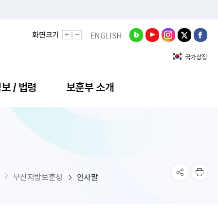
화면크기
ENGLISH
국가상징
보 / 법령
보훈부 소개
정성과
비스안내
간회의
충민원
공대상 공공데이터 목록
직도
정부기념식
구 국가유공자증 등
기관평가
규제개혁신문고
공모요강
훈사진관
업내용
무·차관회의
산낭비신고센터
EN API
원안내
기념식 참가신청
국가보훈등록증
지수·만족도 등
규제입증요청
부산지방보훈청
인사말
공공데이터
훈영상관
업활동
요회의결과
패행위신고
기념식 참가신청 확인
국가보훈등록증 발급안내
규제개혁추진현황
공지사항
라사랑신문(PDF)
료실
영리법인 부정비리 신고
이달의 보훈행사
모바일 국가보훈등록증 발급방법
하는 나라사랑신문
관기관누리집
탁금지법 위반행위 신고
보훈행사·캠페인 자료실
국가보훈등록증 진위확인
보훈대상자