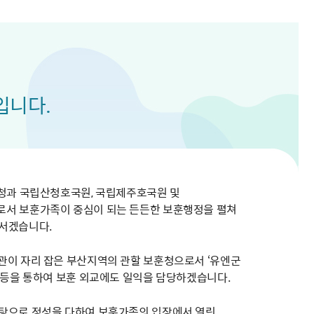
해충돌방지법 위반행위 신고
보훈연감
적극행정과 소극행정의 정의
가유공자 부정 등록 신고
정심판
쟁송현황
적극행정 추진방안
훈급여금 부정수령 신고
정소송
체검사 제도안내
정보 공유
비영리법인
적극행정 국민추천
부포상공개검증
가배상
가보훈 장해진단서 제도
교육 자료
신체검사 및 고엽제 검진
소극행정신고
민참여예산
법재판
의견 제안
단체관련
적극행정자료실
입니다.
독립운동
감사
반부패·청렴
협동조합 경영공시
기타
지청과 국립산청호국원, 국립제주호국원 및
로서 보훈가족이 중심이 되는 든든한 보훈행정을 펼쳐
서겠습니다.
관이 자리 잡은 부산지역의 관할 보훈청으로서 ‘유엔군
n’행사 등을 통하여 보훈 외교에도 일익을 담당하겠습니다.
탕으로 정성을 다하여 보훈가족의 입장에서 열린