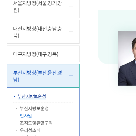
5.18 민
친일귀속
국민제안
기관주소
서울지방청(서울,경기,강
원)
고엽제 후
정부위원
정책토론
당직실 전
정책실명제
특수임무
행정서비스
전자공청
주요정책
독립운동가
제대군인
학술·연구
설문조사
대전지방청(대전,충남,충
이달의 독
북)
이달의 전
대구지방청(대구,경북)
부산지방청(부산,울산,경
남)
부산지방보훈청
부산지방보훈청
인사말
조직도및관할구역
우리청소식