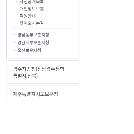
사전공개목록
개인정보보호
직원안내
찾아오시는길
경남동부보훈지청
경남서부보훈지청
울산보훈지청
광주지방청(전남광주통합
특별시,전북)
제주특별자치도보훈청