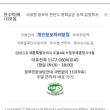
현수막(배
가를 찾습니다
이재명 정부의 한반도 평화공존 정책 설명책자
보
너)모음
개인정보처리방침
이용안내
저작권정책
이메일무단수집거부
부서별 연락처
찾아오시는길
(30113) 세종특별자치시 도움4로 9 정부세종청사 9동
대표전화 1577-0606(유료)
(평일 09:00 ~ 18:00)
정부민원상담안내 국번없이 110(무료)
주말 연락처 바로 가기
Copyright ⓒ Ministry of Patriots and Veterans Affairs.
All Rights