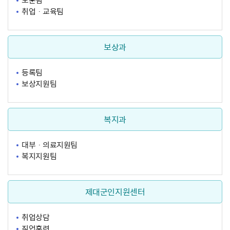
보훈팀
취업ㆍ교육팀
보상과
등록팀
보상지원팀
복지과
대부ㆍ의료지원팀
복지지원팀
제대군인지원센터
취업상담
직업훈련