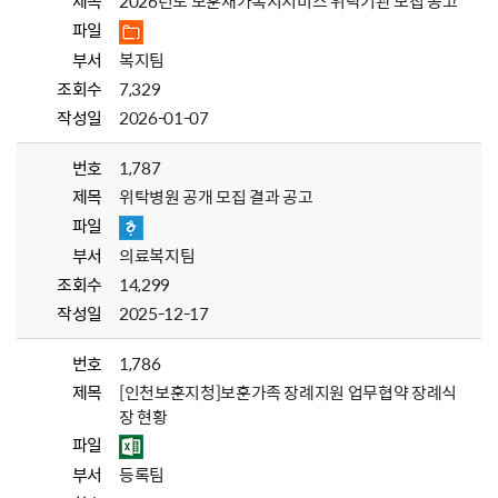
제목
2026년도 보훈재가복지서비스 위탁기관 모집 공고
파일
부서
복지팀
조회수
7,329
작성일
2026-01-07
번호
1,787
제목
위탁병원 공개 모집 결과 공고
파일
부서
의료복지팀
조회수
14,299
작성일
2025-12-17
번호
1,786
제목
[인천보훈지청]보훈가족 장례지원 업무협약 장례식
장 현황
파일
부서
등록팀