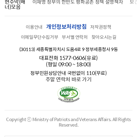
현수막(배
가를 찾습니다
이재명 정부의 한반도 평화공존 정책 설명책자
보
너)모음
개인정보처리방침
이용안내
저작권정책
이메일무단수집거부
부서별 연락처
찾아오시는길
(30113) 세종특별자치시 도움4로 9 정부세종청사 9동
대표전화 1577-0606(유료)
(평일 09:00 ~ 18:00)
정부민원상담안내 국번없이 110(무료)
주말 연락처 바로 가기
Copyright ⓒ Ministry of Patriots and Veterans Affairs.
All Rights
Reserved.