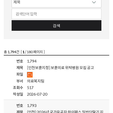
검색
총
1,794
건 [
1
/ 180 페이지 ]
번호
1,794
제목
[인천보훈지청] 보훈의료 위탁병원 모집 공고
파일
부서
의료복지팀
조회수
517
작성일
2026-07-20
번호
1,793
제목
(인천) 2026년 국가유공자 하이패스 일반단말기 지