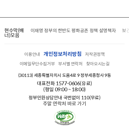
현수막(배
가를 찾습니다
이재명 정부의 한반도 평화공존 정책 설명책자
보
너)모음
개인정보처리방침
이용안내
저작권정책
이메일무단수집거부
부서별 연락처
찾아오시는길
(30113) 세종특별자치시 도움4로 9 정부세종청사 9동
대표전화 1577-0606(유료)
(평일 09:00 ~ 18:00)
정부민원상담안내 국번없이 110(무료)
주말 연락처 바로 가기