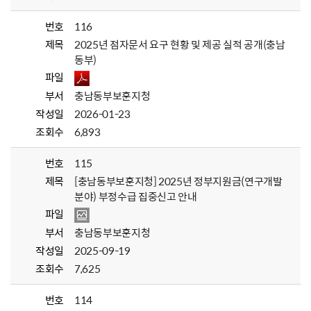
번호
116
제목
2025년 점자문서 요구 현황 및 제공 실적 공개(충남
동부)
파일
부서
충남동부보훈지청
작성일
2026-01-23
조회수
6,893
번호
115
제목
[충남동부보훈지청] 2025년 정부지원금(연구개발
분야) 부정수급 집중신고 안내
파일
부서
충남동부보훈지청
작성일
2025-09-19
조회수
7,625
번호
114