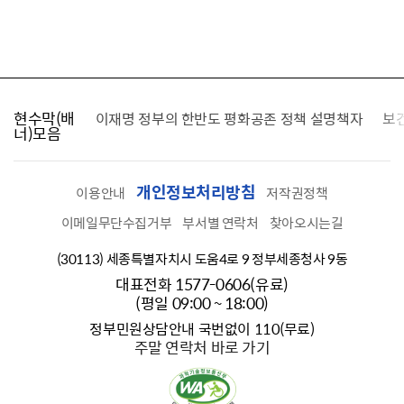
현수막(배
가를 찾습니다
이재명 정부의 한반도 평화공존 정책 설명책자
보
너)모음
개인정보처리방침
이용안내
저작권정책
이메일무단수집거부
부서별 연락처
찾아오시는길
(30113) 세종특별자치시 도움4로 9 정부세종청사 9동
대표전화 1577-0606(유료)
(평일 09:00 ~ 18:00)
정부민원상담안내 국번없이 110(무료)
주말 연락처 바로 가기