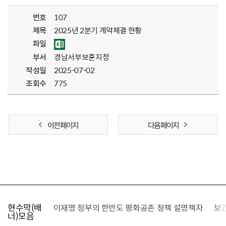
번호
107
제목
2025년 2분기 계약체결 현황
파일
부서
경남서부보훈지청
작성일
2025-07-02
조회수
775
이전 페이지
다음 페이지
현수막(배
가를 찾습니다
이재명 정부의 한반도 평화공존 정책 설명책자
보
너)모음