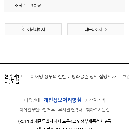
조회수
3,056
이전 페이지
다음 페이지
현수막(배
가를 찾습니다
이재명 정부의 한반도 평화공존 정책 설명책자
보
너)모음
개인정보처리방침
이용안내
저작권정책
이메일무단수집거부
부서별 연락처
찾아오시는길
(30113) 세종특별자치시 도움4로 9 정부세종청사 9동