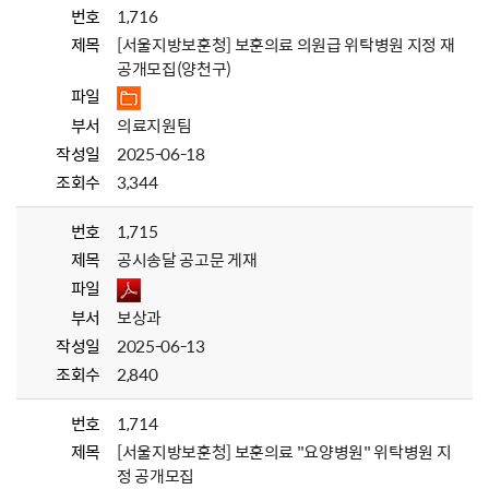
번호
1,716
제목
[서울지방보훈청] 보훈의료 의원급 위탁병원 지정 재
공개모집(양천구)
파일
부서
의료지원팀
작성일
2025-06-18
조회수
3,344
번호
1,715
제목
공시송달 공고문 게재
파일
부서
보상과
작성일
2025-06-13
조회수
2,840
번호
1,714
제목
[서울지방보훈청] 보훈의료 "요양병원" 위탁병원 지
정 공개모집