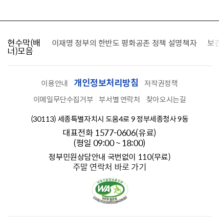
현수막(배
가를 찾습니다
이재명 정부의 한반도 평화공존 정책 설명책자
보
너)모음
개인정보처리방침
이용안내
저작권정책
이메일무단수집거부
부서별 연락처
찾아오시는길
(30113) 세종특별자치시 도움4로 9 정부세종청사 9동
대표전화 1577-0606(유료)
(평일 09:00 ~ 18:00)
정부민원상담안내 국번없이 110(무료)
주말 연락처 바로 가기