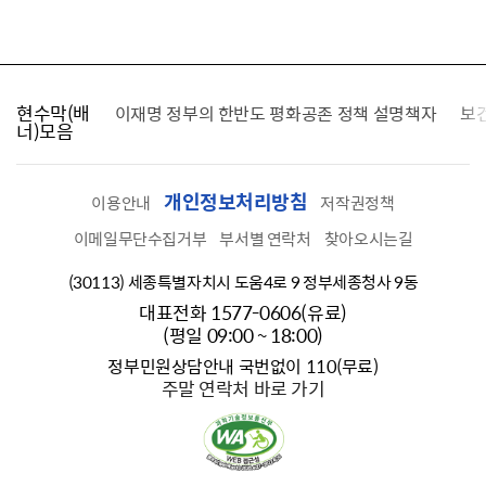
현수막(배
가를 찾습니다
이재명 정부의 한반도 평화공존 정책 설명책자
보
너)모음
개인정보처리방침
이용안내
저작권정책
이메일무단수집거부
부서별 연락처
찾아오시는길
(30113) 세종특별자치시 도움4로 9 정부세종청사 9동
대표전화 1577-0606(유료)
(평일 09:00 ~ 18:00)
정부민원상담안내 국번없이 110(무료)
주말 연락처 바로 가기