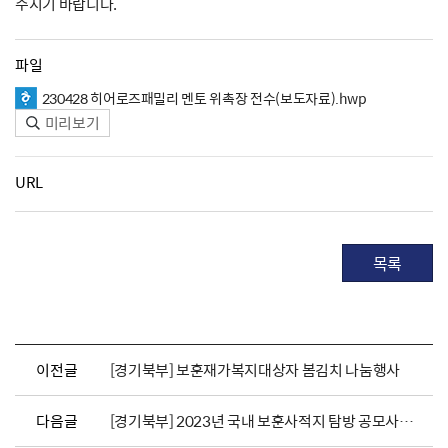
주시기 바랍니다.
파일
230428 히어로즈패밀리 멘토 위촉장 전수(보도자료).hwp
미리보기
URL
목록
이전글
[경기북부] 보훈재가복지대상자 봄김치 나눔행사
다음글
[경기북부] 2023년 국내 보훈사적지 탐방 공모사업 선정결과 공고